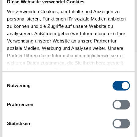
Diese Webseite verwendet Cookies
Wir verwenden Cookies, um Inhalte und Anzeigen zu
personalisieren, Funktionen für soziale Medien anbieten
Novasol
novs51111
zu können und die Zugriffe auf unsere Website zu
analysieren. Außerdem geben wir Informationen zu Ihrer
1
Verwendung unserer Website an unsere Partner für
soziale Medien, Werbung und Analysen weiter. Unsere
Partner führen diese Informationen möglicherweise mit
weiteren Daten zusammen, die Sie ihnen bereitgestellt
haben oder die sie im Rahmen Ihrer Nutzung der Dienste
gesammelt haben.
Einwilligungsauswahl
Notwendig
Präferenzen
Statistiken
Wir sind für Sie da - 7 Tage die Woche