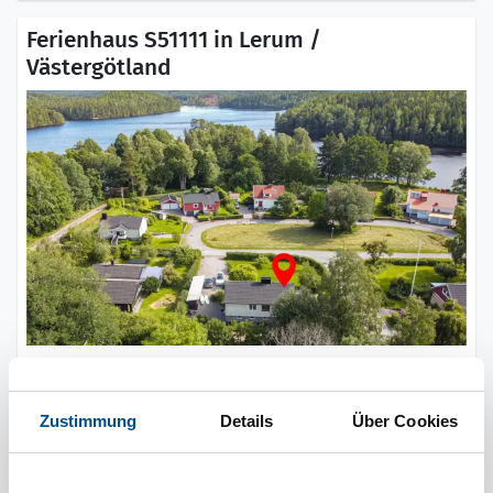
Ferienhaus S51111 in Lerum /
Västergötland
5 Personen
keine Haustiere
pro Woche ab
Zustimmung
Details
Über Cookies
669 €
3 Schlafzimmer
120 m zum Wasser