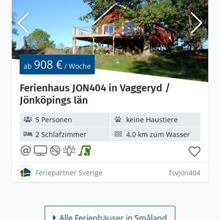
908 €
ab
/ Woche
Ferienhaus JON404 in Vaggeryd /
Jönköpings län
5 Personen
keine Haustiere
2 Schlafzimmer
4,0 km zum Wasser
Feriepartner Sverige
fsvjon404
Alle Ferienhäuser in Småland