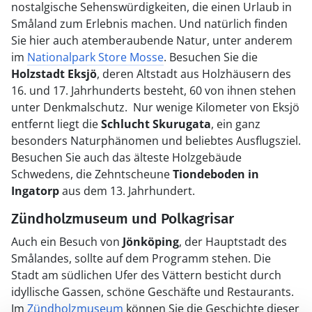
nostalgische Sehenswürdigkeiten, die einen Urlaub in
Småland zum Erlebnis machen. Und natürlich finden
Sie hier auch atemberaubende Natur, unter anderem
im
Nationalpark Store Mosse
. Besuchen Sie die
Holzstadt Eksjö
, deren Altstadt aus Holzhäusern des
16. und 17. Jahrhunderts besteht, 60 von ihnen stehen
unter Denkmalschutz. Nur wenige Kilometer von Eksjö
entfernt liegt die
Schlucht Skurugata
, ein ganz
besonders Naturphänomen und beliebtes Ausflugsziel.
Besuchen Sie auch das älteste Holzgebäude
Schwedens, die Zehntscheune
Tiondeboden in
Ingatorp
aus dem 13. Jahrhundert.
Zündholzmuseum und Polkagrisar
Auch ein Besuch von
Jönköping
, der Hauptstadt des
Smålandes, sollte auf dem Programm stehen. Die
Stadt am südlichen Ufer des Vättern besticht durch
idyllische Gassen, schöne Geschäfte und Restaurants.
Im
Zündholzmuseum
können Sie die Geschichte dieser