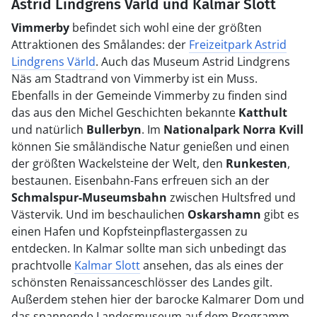
Astrid Lindgrens Värld und Kalmar Slott
Vimmerby
befindet sich wohl eine der größten
Attraktionen des Smålandes: der
Freizeitpark Astrid
Lindgrens Värld
. Auch das Museum Astrid Lindgrens
Näs am Stadtrand von Vimmerby ist ein Muss.
Ebenfalls in der Gemeinde Vimmerby zu finden sind
das aus den Michel Geschichten bekannte
Katthult
und natürlich
Bullerbyn
. Im
Nationalpark Norra Kvill
können Sie småländische Natur genießen und einen
der größten Wackelsteine der Welt, den
Runkesten
,
bestaunen. Eisenbahn-Fans erfreuen sich an der
Schmalspur-Museumsbahn
zwischen Hultsfred und
Västervik. Und im beschaulichen
Oskarshamn
gibt es
einen Hafen und Kopfsteinpflastergassen zu
entdecken. In Kalmar sollte man sich unbedingt das
prachtvolle
Kalmar Slott
ansehen, das als eines der
schönsten Renaissanceschlösser des Landes gilt.
Außerdem stehen hier der barocke Kalmarer Dom und
das spannende Landesmuseum auf dem Programm.