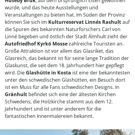
Huseby Bruk
, auf dem ursprünglich Eisen gewonnen
wurde, und das heute Ausstellungen und
Veranstaltungen zu bieten hat. Im Süden der Provinz
können Sie sich im
Kulturreservat Linnés Rashult
auf
die Spuren des bekannten Naturforschers Carl von
Linné begeben und östlich der Stadt Älmhult zieht der
Autofriedhof Kyrkö Mosse
zahlreiche Touristen an.
Große Attraktion ist vor allem das Glasriket, das
Glasreich, das bekannt ist für seine lange Tradition der
Glaskunst, die seit dem 18. Jahrhundert hier gepflegt
wird. Die
Glashütte in Kosta
ist eine der bekanntesten
unter den schwedischen Glashütten, ein Besuch dort
ist ein Muss für alle Fans schwedischen Designs. In
Gränhult
befindet sich eine der ältesten Kirchen
Schwedens, die Holzkirche stammt aus dem 12.
Jahrhundert und ist unter anderem für die
fantastischen Innenmalereien bekannt.