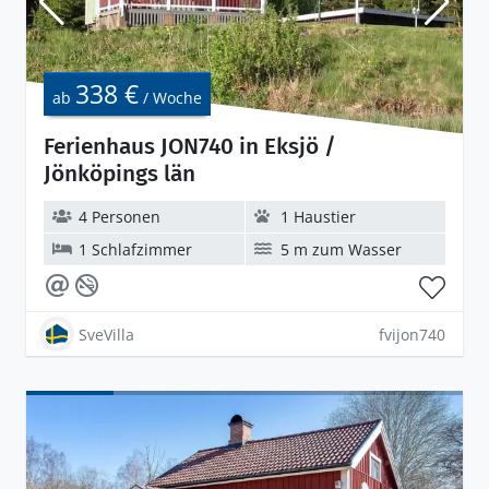
338 €
ab
/ Woche
Ferienhaus JON740 in Eksjö /
Jönköpings län
4 Personen
1 Haustier
1 Schlafzimmer
5 m zum Wasser
SveVilla
fvijon740