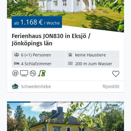
1.168 €
ab
/ Woche
Ferienhaus JON830 in Eksjö /
Jönköpings län
6 (+1) Personen
keine Haustiere
4 Schlafzimmer
200 m zum Wasser
Schwedenliebe
flijon830