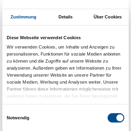
schwedischen Erfindung nachvollziehen und im
Husqvarna Museum
etwas über die Entwicklung vom
Zustimmung
Details
Über Cookies
Waffenhersteller zum bekannten Produzenten für
Zweiräder und heutigen Marke für Garten-und
Haushaltsgeräte erfahren. Statten Sie auch dem
Diese Webseite verwendet Cookies
kleinen Ort
Gränna
am Ostufer des Vättern einen
Wir verwenden Cookies, um Inhalte und Anzeigen zu
Besuch ab, hier können Sie bei der Herstellung der
personalisieren, Funktionen für soziale Medien anbieten
bekannten
Polkagrisar
- den rotweiß gestreiften
zu können und die Zugriffe auf unsere Website zu
Zuckerstangen - zusehen.
analysieren. Außerdem geben wir Informationen zu Ihrer
Wunder von Småland
Verwendung unserer Website an unsere Partner für
soziale Medien, Werbung und Analysen weiter. Unsere
Der
Taberg
, der aufgrund seiner Flora vom Botaniker
Partner führen diese Informationen möglicherweise mit
Carl von Linné als
Wunder von Småland
bezeichnet
weiteren Daten zusammen, die Sie ihnen bereitgestellt
wurde, ist heute Naturschutzgebiet und beliebtes
haben oder die sie im Rahmen Ihrer Nutzung der Dienste
Ausflugsziel. Bei Vetlanda lockt die Burgruine
Hultaby
gesammelt haben.
Slottsruin
, die unter anderem regelmäßig Schauplatz
Einwilligungsauswahl
für Mittelaltermärkte und -spiele ist. In
Älmhult
wird
Notwendig
die Geschichte von Ikea gezeigt. Die hübsche