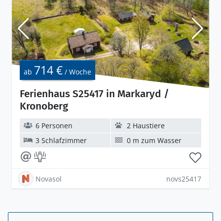
714 €
ab
/ Woche
Ferienhaus S25417 in Markaryd /
Kronoberg
6 Personen
2 Haustiere
3 Schlafzimmer
0 m zum Wasser
Novasol
novs25417