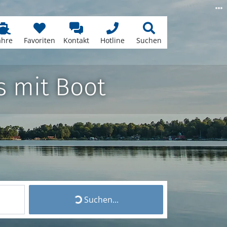
ähre
Favoriten
Kontakt
Hotline
Suchen
 mit Boot
Suchen...