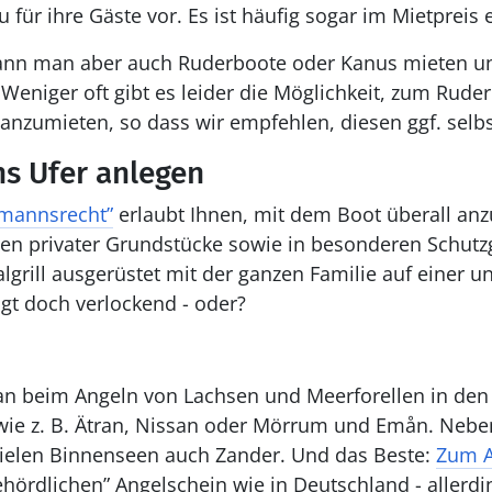
für ihre Gäste vor. Es ist häufig sogar im Mietpreis 
ann man aber auch Ruderboote oder Kanus mieten un
 Weniger oft gibt es leider die Möglichkeit, zum Rude
nzumieten, so dass wir empfehlen, diesen ggf. selbs
s Ufer anlegen
rmannsrecht”
erlaubt Ihnen, mit dem Boot überall anz
en privater Grundstücke sowie in besonderen Schutzg
lgrill ausgerüstet mit der ganzen Familie auf einer 
ngt doch verlockend - oder?
an beim Angeln von Lachsen und Meerforellen in de
wie z. B. Ätran, Nissan oder Mörrum und Emån. Neb
vielen Binnenseen auch Zander. Und das Beste:
Zum A
hördlichen” Angelschein wie in Deutschland - allerdi