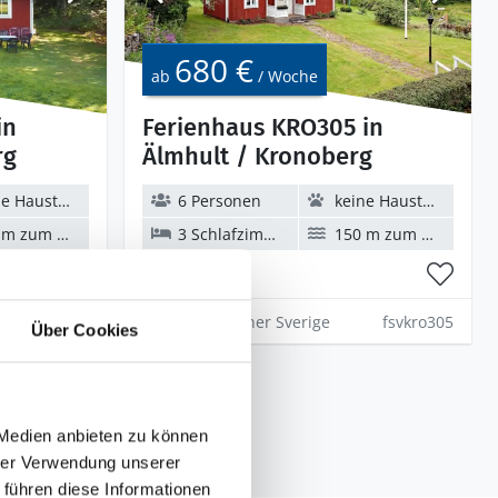
680 €
ab
/ Woche
in
Ferienhaus KRO305 in
rg
Älmhult / Kronoberg
 Haustiere
6 Personen
keine Haustiere
 zum Wasser
3 Schlafzimmer
150 m zum Wasser
fsvkro158
Feriepartner Sverige
fsvkro305
Über Cookies
 Medien anbieten zu können
hrer Verwendung unserer
 führen diese Informationen