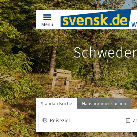
Menü
Schweden
Standardsuche
Hausnummer suchen
Reiseziel
Z