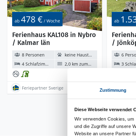
478 €
1.5
ab
/ Woche
ab
Ferienhaus KAL108 in Nybro
Ferienh
/ Kalmar län
/ Jönkö
8 Personen
keine Haustiere
6 Pers
4 Schlafzimmer
2,0 km zum Wasser
3 Schlaf
Feriepartner Sverige
fsvkal108
Feriepa
Zustimmung
Diese Webseite verwendet 
Wir verwenden Cookies, um I
und die Zugriffe auf unsere 
Website an unsere Partner fü