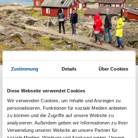
Bohuslän
Zustimmung
Details
Über Cookies
Zusammen mit
Blekinge
gehört die Schärenküste
von Bohuslän (4.616 km2) zu den beiden
bekanntesten Schwedens, die relativ schnell von
Diese Webseite verwendet Cookies
Mitteleuropa aus zu erreichen sind. Die Inseln
Tjörn
(147,5 km2) und
Orust
(345,6 km2) gelten als
Wir verwenden Cookies, um Inhalte und Anzeigen zu
Synonym für Urlaub in den Schären. Schon viele
personalisieren, Funktionen für soziale Medien anbieten
Maler haben sich durch das Licht in Bohuslän
zu können und die Zugriffe auf unsere Website zu
inspirieren lassen. Wer nicht malen kann, besucht
analysieren. Außerdem geben wir Informationen zu Ihrer
das Nordische Aquarellmuseum im idyllischen
Verwendung unserer Website an unsere Partner für
Hafen von Skärhamn auf Tjörn – oder steht
soziale Medien, Werbung und Analysen weiter. Unsere