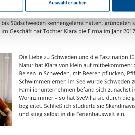
Auswahl erlauben
e Block jahrelang selbst Ferienhäuser gemietet und
 bis Südschweden kennengelernt hatten, gründeten si
n im Geschäft hat Tochter Klara die Firma im Jahr 2
Die Liebe zu Schweden und die Faszination fü
Natur hat Klara von klein auf mitbekommen: d
Reisen in Schweden, mit Beeren pflücken, Pf
Schwimmenlernen im See wurde Schweden zu
Familienunternehmen befand sich zunächst 
Wohnzimmer – so hat SveVilla sie durch die 
begleitet. Schließlich studierte sie Skandinavi
und stieg selbst in die Ferienhauswelt ein.