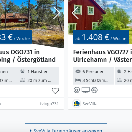
33 €
1.408 €
/ Woche
ab
/ Woche
aus OGO731 in
Ferienhaus VGO727 
ing / Östergötland
Ulricehamn / Väste
onen
1 Haustier
6 Personen
2 H
zimmer
20 m zum Wasser
3 Schlafzimmer
20 m 
a
fviogo731
SveVilla
SveVilla Ferienhäuser anzeigen