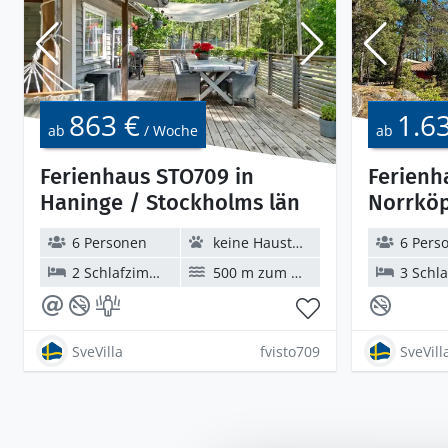
863 €
1.6
ab
/ Woche
ab
Ferienhaus STO709 in
Ferienh
Haninge / Stockholms län
Norrköp
6 Personen
keine Haustiere
6 Pers
2 Schlafzimmer
500 m zum Wasser
3 Schlaf
SveVilla
fvisto709
SveVill