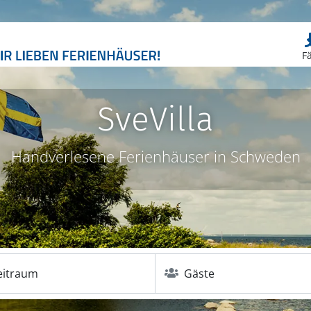
F
SveVilla
Handverlesene Ferienhäuser in Schweden
eitraum
Gäste