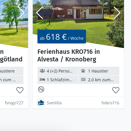
618 €
ab
/ Woche
in
Ferienhaus KRO716 in
rgötland
Alvesta / Kronoberg
austiere
4 (+2) Personen
1 Haustier
zum Wasser
1 Schlafzimmer
2,0 km zum Wasser
fvivgo727
SveVilla
fvikro716