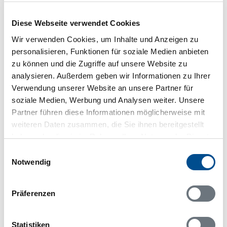
Diese Webseite verwendet Cookies
Fårö Insel
Wir verwenden Cookies, um Inhalte und Anzeigen zu
personalisieren, Funktionen für soziale Medien anbieten
Insel Gotland
zu können und die Zugriffe auf unsere Website zu
analysieren. Außerdem geben wir Informationen zu Ihrer
Gotland hat viele eingeschworene Fans. Das liegt teils
Verwendung unserer Website an unsere Partner für
an den tollen Stränden, die fast ein Sechstel der
soziale Medien, Werbung und Analysen weiter. Unsere
Küstenlinie ausmachen, teils an dem beschaulich-
Partner führen diese Informationen möglicherweise mit
besinnlichen Flair, das vielerorts zu spüren ist.
weiteren Daten zusammen, die Sie ihnen bereitgestellt
Letzteres gilt auch für die Inselhauptstadt Visby an der
haben oder die sie im Rahmen Ihrer Nutzung der Dienste
dem Festland zugewandten Westküste, deren
gesammelt haben.
mittelalterlicher Ortskern und fast vollständig
Einwilligungsauswahl
bewahrte Stadtmauer – als Wahrzeichen – dafür
Notwendig
sorgten, dass die ehemalige Hansestadt zum UNESCO-
Weltkulturerbe zählt. Visbys Golfplatz genießt einen
Präferenzen
exzellenten Ruf, während sich das flache Terrain
inselweit bestens zum Radeln und Wandern eignet.
Der verbreitete Kalkstein wurde entlang der Küste
Statistiken