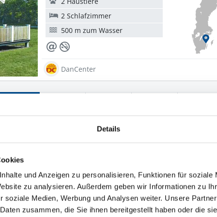
2 Haustiere
2 Schlafzimmer
500 m zum Wasser
DanCenter
1
2
3
4
5
Details
Cookies
e Sehenswürdigkeit auf Öland
nhalte und Anzeigen zu personalisieren, Funktionen für soziale
 sich die
Schlossruine Borgholm
, die vom Festland 
Website zu analysieren. Außerdem geben wir Informationen zu I
älfte Ölands vereint kulturelle Ausflugsziele mit sch
r soziale Medien, Werbung und Analysen weiter. Unsere Partner
olm ermöglicht also eine vielfältige Sommerferienges
 Daten zusammen, die Sie ihnen bereitgestellt haben oder die s