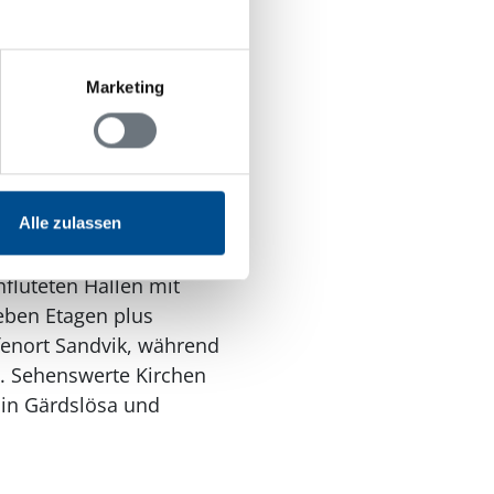
 erbaut, erhielt König
Marketing
Jahren entwickelte sich
ert ihren Geburtstag
allzu gerne mit. Für
.
Alle zulassen
hfluteten Hallen mit
eben Etagen plus
enort Sandvik, während
n. Sehenswerte Kirchen
 in Gärdslösa und