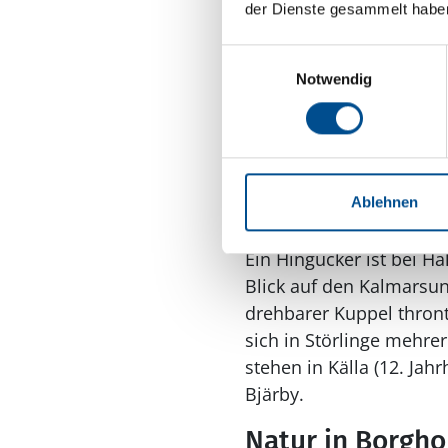
der Dienste gesammelt habe
Königlicher Som
Einwilligungsauswahl
Anfang des 20. Jahrhunde
Notwendig
Carl XVI. Gustaf die wei
Solliden zum Sommersitz
Mitte Juli normalerweise
Touristen ist der Schlo
Ablehnen
Kultur in Borgh
Ein Hingucker ist bei Ha
Blick auf den Kalmarsun
drehbarer Kuppel thron
sich in Störlinge mehre
stehen in Källa (12. Ja
Bjärby.
Natur in Borgh