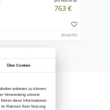
pro Woche ab
763 €
dnc43792
Über Cookies
 Medien anbieten zu können
aus deutlich zu
hrer Verwendung unserer
önen Naturerlebnissen –
 führen diese Informationen
taltung.
ie im Rahmen Ihrer Nutzung