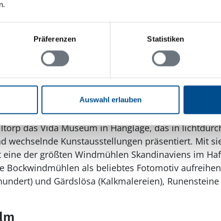
n.
merferiensitz Solliden
rts für Königin Victoria I. nach italienischem Vorbild
Präferenzen
Statistiken
ße Villa bereits als Kleinkind zum Erbe. In den 1980er 
 der königlichen Familie: Kronprinzessin Victoria fei
 in Solliden, und die Insulaner feiern „Victoriadagen“ 
sspark von Anfang Mai bis Ende September zugänglich
Auswahl erlauben
olm
lltorp das Vida Museum in Hanglage, das in lichtdurc
d wechselnde Kunstausstellungen präsentiert. Mit si
t eine der größten Windmühlen Skandinaviens im Haf
re Bockwindmühlen als beliebtes Fotomotiv aufreihe
hrhundert) und Gärdslösa (Kalkmalereien), Runensteine
olm