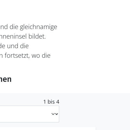
nd die gleichnamige
neninsel bildet.
de und die
 fortsetzt, wo die
hen
1 bis 4