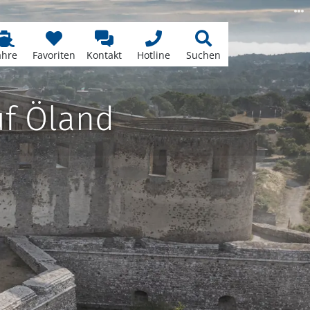
ähre
Favoriten
Kontakt
Hotline
Suchen
uf Öland