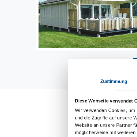
Zustimmung
Diese Webseite verwendet 
Eine historisch
Wir verwenden Cookies, um I
Ganz in der Nähe erhebt
und die Zugriffe auf unsere 
erkennen ist. Die Nordh
Website an unsere Partner fü
ein Ferienhaus in Borgh
möglicherweise mit weiteren