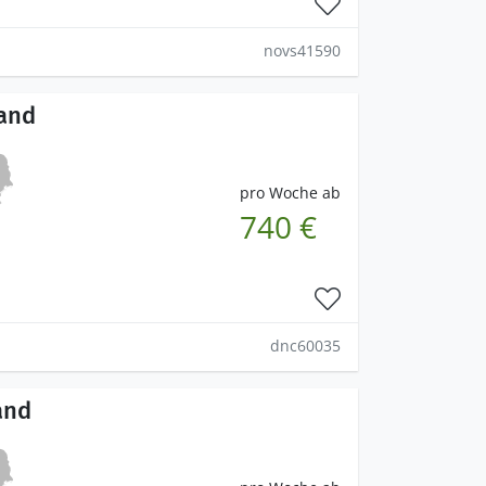
novs41590
land
pro Woche ab
740 €
dnc60035
and