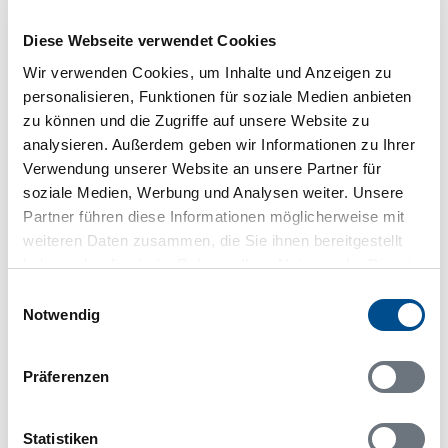
Gerberei Garverigården im typischen Falun-Rot sowie
(in Gelb) die repräsentativen Bauten der früheren
Diese Webseite verwendet Cookies
Residenz auf der Flussinsel Marieholm. Über der
Wir verwenden Cookies, um Inhalte und Anzeigen zu
Altstadt ragt der Dom (1625) gewaltige 80 Meter auf.
personalisieren, Funktionen für soziale Medien anbieten
Populäre Ausflugsziele sind draußen die Inseln Torsö,
zu können und die Zugriffe auf unsere Website zu
Djurö und Brommö (mit Brückenverbindung),
analysieren. Außerdem geben wir Informationen zu Ihrer
besonders für Badefreunde und Wanderer; die
Verwendung unserer Website an unsere Partner für
Schären von Djurö sind sogar als Nationalpark
soziale Medien, Werbung und Analysen weiter. Unsere
ausgewiesen. Auf Brommö gibt’s kaum Autos, aber 16
Partner führen diese Informationen möglicherweise mit
Kilometer ruhige Radwege, und bei Sjötorp die
weiteren Daten zusammen, die Sie ihnen bereitgestellt
Rundtour Blomstervägen, der Blumenweg.
haben oder die sie im Rahmen Ihrer Nutzung der Dienste
gesammelt haben.
Einwilligungsauswahl
Fakten zu Mariestad
Notwendig
Fläche Stadt
Präferenzen
12 km2
Einwohnerzahl Stadt
Statistiken