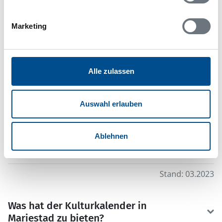
17.223
Marketing
Fläche Gemeinde
1.503 km2
Einwohnerzahl Gemeinde
Alle zulassen
24.735
Region
Auswahl erlauben
Västra Götalands län
Ablehnen
Landesteil
Westschweden
Stand: 03.2023
Was hat der Kulturkalender in
Mariestad zu bieten?