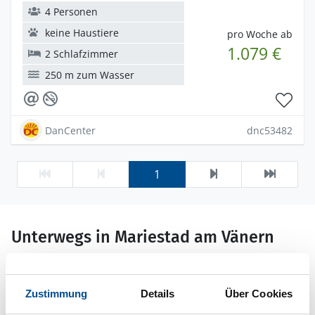
4 Personen
keine Haustiere
pro Woche ab
1.079 €
2 Schlafzimmer
250 m zum Wasser
DanCenter
dnc53482
1
Unterwegs in Mariestad am Vänern
Wer sich auf Erkundung durch Mariestads
entzückende Altstadt Gamla Stan begibt, versorgt sich
im Voraus am besten mit Material aus einem der Info-
Zustimmung
Details
Über Cookies
Punkte. Schmucke Hofensembles sind die ehemalige