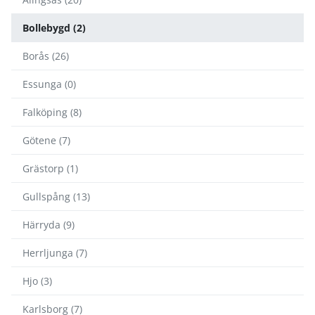
Bollebygd (2)
Borås (26)
Essunga (0)
Falköping (8)
Götene (7)
Grästorp (1)
Gullspång (13)
Härryda (9)
Herrljunga (7)
Hjo (3)
Karlsborg (7)