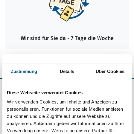
Wir sind für Sie da - 7 Tage die Woche
Zustimmung
Details
Über Cookies
Ferienhausvermittlung Kröger+Rehn GmbH
Diese Webseite verwendet Cookies
Schnackenburgallee 158
Wir verwenden Cookies, um Inhalte und Anzeigen zu
22525 Hamburg
personalisieren, Funktionen für soziale Medien anbieten
Deutschland
zu können und die Zugriffe auf unsere Website zu
Telefon:
+49 40 54779585
analysieren. Außerdem geben wir Informationen zu Ihrer
E-Mail:
kundenservice@svensk.de
Verwendung unserer Website an unsere Partner für