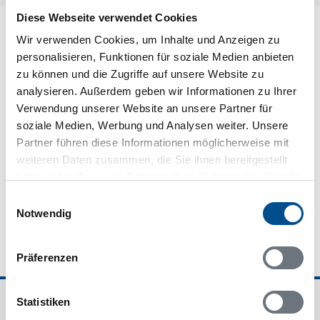
Diese Webseite verwendet Cookies
Wir verwenden Cookies, um Inhalte und Anzeigen zu
personalisieren, Funktionen für soziale Medien anbieten
zu können und die Zugriffe auf unsere Website zu
analysieren. Außerdem geben wir Informationen zu Ihrer
Verwendung unserer Website an unsere Partner für
soziale Medien, Werbung und Analysen weiter. Unsere
Partner führen diese Informationen möglicherweise mit
weiteren Daten zusammen, die Sie ihnen bereitgestellt
haben oder die sie im Rahmen Ihrer Nutzung der Dienste
Wir sind für Sie da - 7 Tage die Woche
gesammelt haben.
Einwilligungsauswahl
Notwendig
Präferenzen
Statistiken
Ferienhausvermittlung Kröger+Rehn GmbH