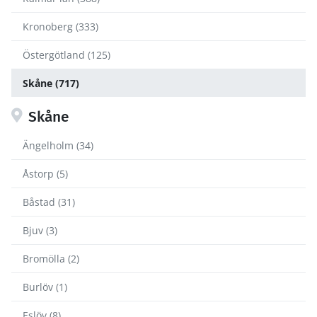
Kronoberg (333)
Östergötland (125)
Skåne (717)
Skåne
Ängelholm (34)
Åstorp (5)
Båstad (31)
Bjuv (3)
Bromölla (2)
Burlöv (1)
Eslöv (8)