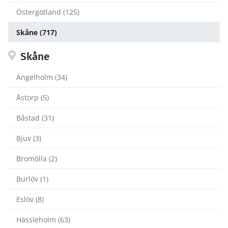
Östergötland (125)
Skåne (717)
Skåne
Ängelholm (34)
Åstorp (5)
Båstad (31)
Bjuv (3)
Bromölla (2)
Burlöv (1)
Eslöv (8)
Hässleholm (63)