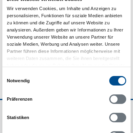
Wir verwenden Cookies, um Inhalte und Anzeigen zu
personalisieren, Funktionen für soziale Medien anbieten
zu können und die Zugriffe auf unsere Website zu
analysieren. Außerdem geben wir Informationen zu Ihrer
Verwendung unserer Website an unsere Partner für
soziale Medien, Werbung und Analysen weiter. Unsere
Partner führen diese Informationen möglicherweise mit
weiteren Daten zusammen, die Sie ihnen bereitgestellt
Wir sind für Sie da - 7 Tage die Woche
haben oder die sie im Rahmen Ihrer Nutzung der Dienste
gesammelt haben.
Einwilligungsauswahl
Notwendig
Präferenzen
Ferienhausvermittlung Kröger+Rehn GmbH
Statistiken
Schnackenburgallee 158
22525 Hamburg
Deutschland