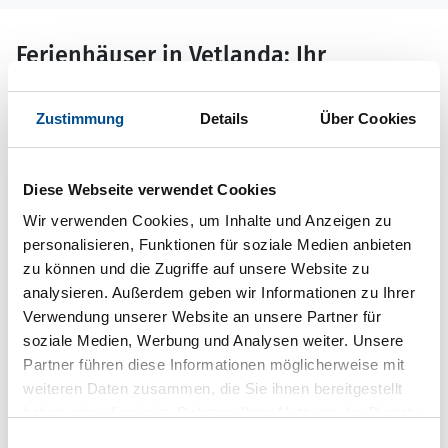
Ferienhäuser in Vetlanda: Ihr
perfektes Hideaway in der Natur
In Vetlanda überkommt Ihnen keine Langeweile, denn
Zustimmung
Details
Über Cookies
in der großflächigen Gemeinde – einst ein Zentrum der
holzverarbeitenden Industrie, kein Wunder bei dem
Waldreichtum – lässt es sich an dutzenden Orten
Diese Webseite verwendet Cookies
prima baden, angeln, paddeln, radeln und wandernd
Wir verwenden Cookies, um Inhalte und Anzeigen zu
die Natur erkunden.
personalisieren, Funktionen für soziale Medien anbieten
zu können und die Zugriffe auf unsere Website zu
Unterwegs in Vetlanda in Smålands
analysieren. Außerdem geben wir Informationen zu Ihrer
Mitte
Verwendung unserer Website an unsere Partner für
Holen Sie sich die Besucherkarte im Touristenbüro,
soziale Medien, Werbung und Analysen weiter. Unsere
darin sind unter anderem Sehenswertes und
Partner führen diese Informationen möglicherweise mit
Badeplätze sowie Vorschläge für Rad- und
weiteren Daten zusammen, die Sie ihnen bereitgestellt
Wandertouren verzeichnet. Hilfreich ist auch der
haben oder die sie im Rahmen Ihrer Nutzung der Dienste
umfangreiche Naturguide – zwar auf Schwedisch, doch
gesammelt haben.
Einwilligungsauswahl