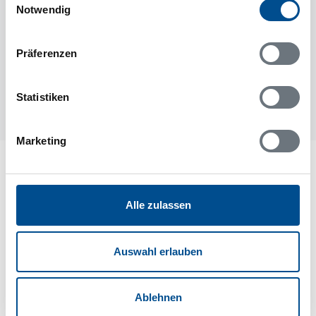
Notwendig
5,0 km zum Wasser
Präferenzen
Novasol
novs30448
Statistiken
1
Marketing
Alle zulassen
Auswahl erlauben
Ablehnen
Wir sind für Sie da - 7 Tage die Woche