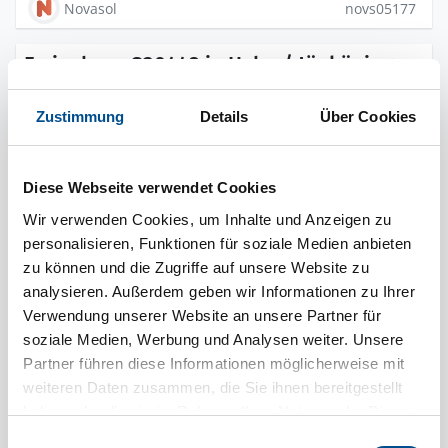
Novasol
novs05177
Ferienhaus S30448 in Habo / Jönköpings
län
Zustimmung
Details
Über Cookies
Diese Webseite verwendet Cookies
Wir verwenden Cookies, um Inhalte und Anzeigen zu
personalisieren, Funktionen für soziale Medien anbieten
zu können und die Zugriffe auf unsere Website zu
analysieren. Außerdem geben wir Informationen zu Ihrer
Verwendung unserer Website an unsere Partner für
soziale Medien, Werbung und Analysen weiter. Unsere
Partner führen diese Informationen möglicherweise mit
6 Personen
weiteren Daten zusammen, die Sie ihnen bereitgestellt
2 Haustiere
pro Woche ab
haben oder die sie im Rahmen Ihrer Nutzung der Dienste
906 €
2 Schlafzimmer
gesammelt haben.
Einwilligungsauswahl