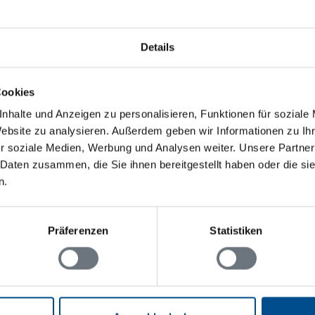
Details
Novasol
Ferienhaus S30516 in Gnosjö / Jönk
Cookies
nhalte und Anzeigen zu personalisieren, Funktionen für soziale
6 Personen
Website zu analysieren. Außerdem geben wir Informationen zu I
1 Haustier
r soziale Medien, Werbung und Analysen weiter. Unsere Partner
4 Schlafzimmer
 Daten zusammen, die Sie ihnen bereitgestellt haben oder die s
n.
140 m zum Wasser
Präferenzen
Statistiken
Novasol
1
2