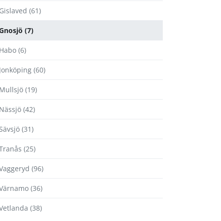
Gislaved (61)
Gnosjö (7)
Habo (6)
Jonköping (60)
Mullsjö (19)
Nässjö (42)
Sävsjö (31)
Tranås (25)
Vaggeryd (96)
Värnamo (36)
Vetlanda (38)