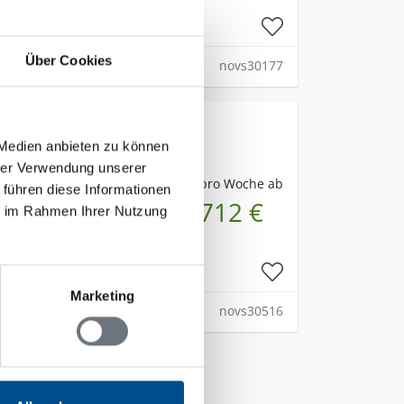
Über Cookies
novs30177
öpings län
 Medien anbieten zu können
hrer Verwendung unserer
pro Woche ab
 führen diese Informationen
712 €
ie im Rahmen Ihrer Nutzung
Marketing
novs30516