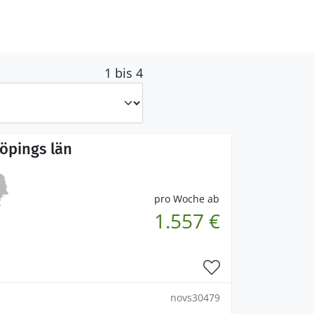
1 bis 4
öpings län
pro Woche ab
1.557 €
novs30479