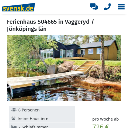
Ferienhaus S04665 in Vaggeryd /
Jönköpings län
6 Personen
keine Haustiere
pro Woche ab
726 €
2 Schlafzimmer