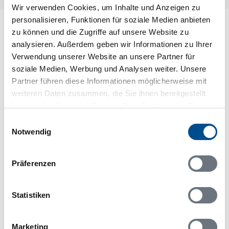
Wir verwenden Cookies, um Inhalte und Anzeigen zu
personalisieren, Funktionen für soziale Medien anbieten
Lageplan
zu können und die Zugriffe auf unsere Website zu
analysieren. Außerdem geben wir Informationen zu Ihrer
Adresse
Verwendung unserer Website an unsere Partner für
Ferienhaus S04665
soziale Medien, Werbung und Analysen weiter. Unsere
Sjöåkra
Partner führen diese Informationen möglicherweise mit
weiteren Daten zusammen, die Sie ihnen bereitgestellt
567 92 Vaggeryd
haben oder die sie im Rahmen Ihrer Nutzung der Dienste
gesammelt haben.
Einwilligungsauswahl
Notwendig
In Ihrem Browser scheint ein
Präferenzen
Skriptblocker/AdBlocker aktiviert zu sein!
Das Bereitstellen und Ausführen einiger
Statistiken
Funktionen wird dadurch auf dieser Seite
verhindert. Um die Funktionen nutzen zu können,
deaktivieren Sie bitte den Blocker für diese Seite
Marketing