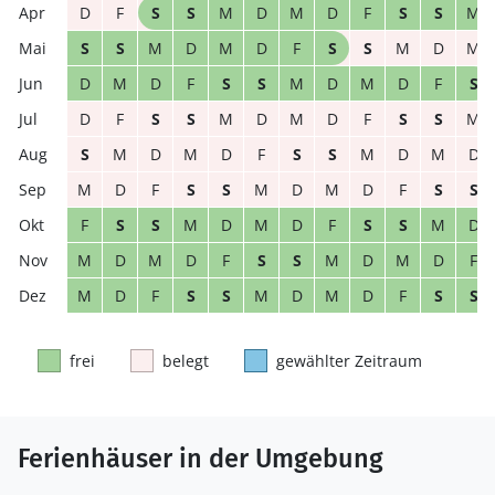
D
F
S
S
M
D
M
D
F
S
S
M
S
S
M
D
M
D
F
S
S
M
D
M
D
M
D
F
S
S
M
D
M
D
F
S
D
F
S
S
M
D
M
D
F
S
S
M
S
M
D
M
D
F
S
S
M
D
M
D
M
D
F
S
S
M
D
M
D
F
S
S
F
S
S
M
D
M
D
F
S
S
M
D
M
D
M
D
F
S
S
M
D
M
D
F
M
D
F
S
S
M
D
M
D
F
S
S
frei
belegt
gewählter Zeitraum
Ferienhäuser in der Umgebung