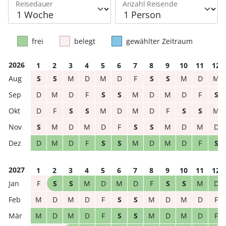
Reisedauer
Anzahl Reisende
frei
belegt
gewählter Zeitraum
2026
1
2
3
4
5
6
7
8
9
10
11
12
S
S
M
D
M
D
F
S
S
M
D
M
D
M
D
F
S
S
M
D
M
D
F
S
D
F
S
S
M
D
M
D
F
S
S
M
S
M
D
M
D
F
S
S
M
D
M
D
D
M
D
F
S
S
M
D
M
D
F
S
2027
1
2
3
4
5
6
7
8
9
10
11
12
F
S
S
M
D
M
D
F
S
S
M
D
M
D
M
D
F
S
S
M
D
M
D
F
M
D
M
D
F
S
S
M
D
M
D
F