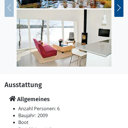
auf Ausflüge, machen Sie erholsame Spaziergänge
durch die Wälder, die in jeder Jahreszeit ihre eigene
Schönheit haben, und gehen Sie Beere und Pilze
sammeln.
Wenn Sie von Ruhe und Nähe zu Natur und Wassser,
sind Sie hier genau richtig.
Hinweis: Das Ferienhaus eignet sich für Familien,
beachten Sie bei kleinen Kindern jedoch die Nähe zum
Wasser. Bitte beachten Sie auch, dass auf dem Hof
Tiere, u.a. Katzen, leben.
Ausstattung
Allgemeines
Anzahl Personen: 6
Baujahr: 2009
Boot