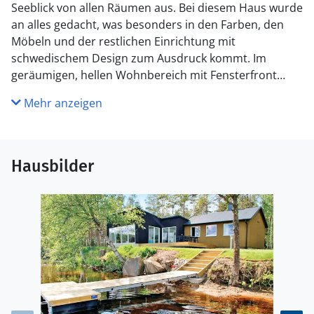
Seeblick von allen Räumen aus. Bei diesem Haus wurde
an alles gedacht, was besonders in den Farben, den
Möbeln und der restlichen Einrichtung mit
schwedischem Design zum Ausdruck kommt. Im
geräumigen, hellen Wohnbereich mit Fensterfront
können Sie zusammen mit Ihren Lieben gesellige
Mehr anzeigen
Mahlzeiten, entspannte Lesestunden im Couch und
stimmungsvolle Abende vorm Kaminofen genießen.
Bei schönem Wetter lockt die idyllische Terrasse mit
Hausbilder
gemütlichen Stunden im Freien. Machen Sie sich es in
den Gartenmöbeln unter dem Parasol bequem. Nur
ein paar Schritte trennt Sie vom See, wo Ihr eigener
Steg zu einem erfrischenden Sprung ins Wasser
einlädt. Wenn Sie die Angelrute mitbringen, können Sie
auch Ihr Glück beim Angeln probieren.
Besuchen Sie unbedingt Gränna und lassen Sie sich
dort Spanferkel schmecken. Entdecken Sie die Gegend