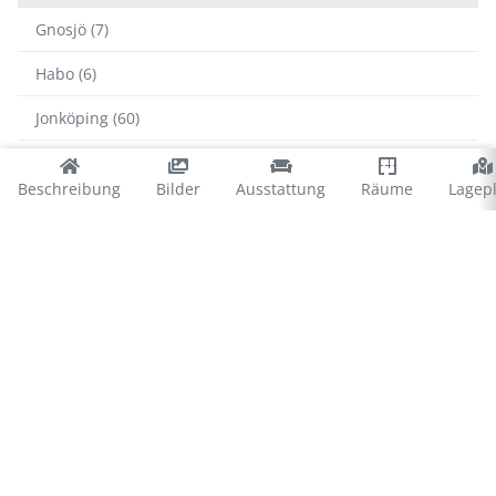
Gnosjö (7)
Habo (6)
Jonköping (60)
Mullsjö (19)
Beschreibung
Bilder
Ausstattung
Räume
Lagep
Nässjö (42)
Sävsjö (31)
Tranås (25)
Vaggeryd (96)
Värnamo (36)
Vetlanda (38)