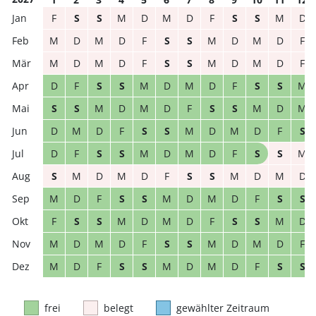
F
S
S
M
D
M
D
F
S
S
M
D
M
D
M
D
F
S
S
M
D
M
D
F
M
D
M
D
F
S
S
M
D
M
D
F
D
F
S
S
M
D
M
D
F
S
S
M
S
S
M
D
M
D
F
S
S
M
D
M
D
M
D
F
S
S
M
D
M
D
F
S
D
F
S
S
M
D
M
D
F
S
S
M
S
M
D
M
D
F
S
S
M
D
M
D
M
D
F
S
S
M
D
M
D
F
S
S
F
S
S
M
D
M
D
F
S
S
M
D
M
D
M
D
F
S
S
M
D
M
D
F
M
D
F
S
S
M
D
M
D
F
S
S
frei
belegt
gewählter Zeitraum