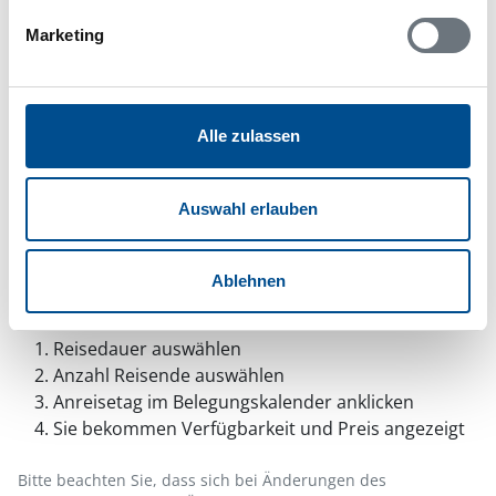
Funktionen wird dadurch auf dieser Seite
Marketing
verhindert. Um die Funktionen nutzen zu können,
deaktivieren Sie bitte den Blocker für diese Seite
oder setzen sie auf Ihre Whitelist.
Alle zulassen
Hinweis:
Nachdem Sie Ihre Erlaubnis gegeben
haben, können Sie weiterhin selbst bestimmen,
welche Funktionen genutzt werden sollen.
Auswahl erlauben
Ablehnen
Belegungskalender
Reisedauer auswählen
Anzahl Reisende auswählen
Anreisetag im Belegungskalender anklicken
Sie bekommen Verfügbarkeit und Preis angezeigt
Bitte beachten Sie, dass sich bei Änderungen des