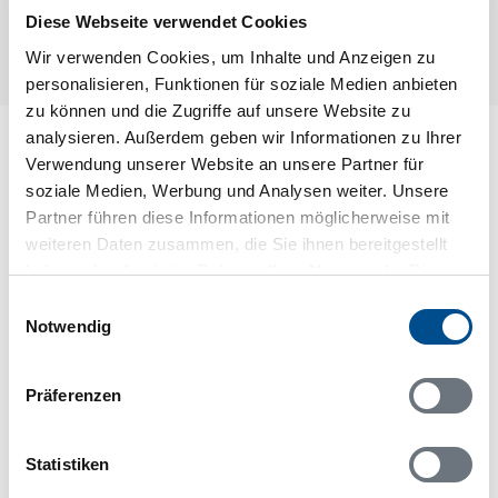
Diese Webseite verwendet Cookies
Wir verwenden Cookies, um Inhalte und Anzeigen zu
personalisieren, Funktionen für soziale Medien anbieten
zu können und die Zugriffe auf unsere Website zu
analysieren. Außerdem geben wir Informationen zu Ihrer
Lageplan
Verwendung unserer Website an unsere Partner für
soziale Medien, Werbung und Analysen weiter. Unsere
Adresse
Partner führen diese Informationen möglicherweise mit
Ferienhaus S30376
weiteren Daten zusammen, die Sie ihnen bereitgestellt
Båraryd 42
haben oder die sie im Rahmen Ihrer Nutzung der Dienste
gesammelt haben.
Einwilligungsauswahl
332 92 Gislaved
Notwendig
Präferenzen
In Ihrem Browser scheint ein
Skriptblocker/AdBlocker aktiviert zu sein!
Statistiken
Das Bereitstellen und Ausführen einiger