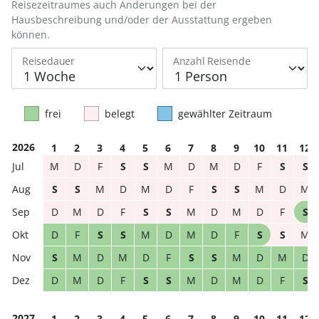
Reisezeitraumes auch Änderungen bei der
Hausbeschreibung und/oder der Ausstattung ergeben
können.
Reisedauer
Anzahl Reisende
frei
belegt
gewählter Zeitraum
2026
1
2
3
4
5
6
7
8
9
10
11
12
M
D
F
S
S
M
D
M
D
F
S
S
S
S
M
D
M
D
F
S
S
M
D
M
D
M
D
F
S
S
M
D
M
D
F
S
D
F
S
S
M
D
M
D
F
S
S
M
S
M
D
M
D
F
S
S
M
D
M
D
D
M
D
F
S
S
M
D
M
D
F
S
2027
1
2
3
4
5
6
7
8
9
10
11
12