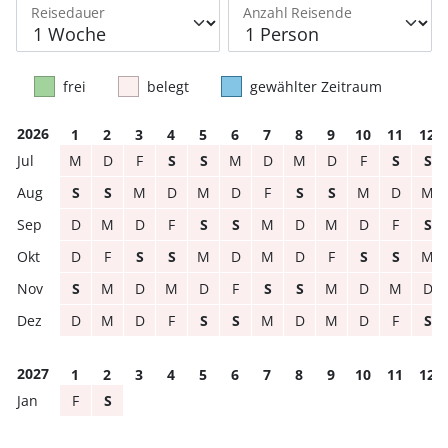
Reisedauer
Anzahl Reisende
frei
belegt
gewählter Zeitraum
2026
1
2
3
4
5
6
7
8
9
10
11
12
M
D
F
S
S
M
D
M
D
F
S
S
S
S
M
D
M
D
F
S
S
M
D
M
D
M
D
F
S
S
M
D
M
D
F
S
D
F
S
S
M
D
M
D
F
S
S
M
S
M
D
M
D
F
S
S
M
D
M
D
D
M
D
F
S
S
M
D
M
D
F
S
2027
1
2
3
4
5
6
7
8
9
10
11
12
F
S