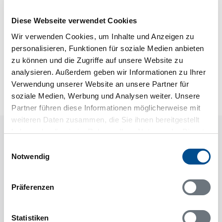
Gartenmöbel
Diese Webseite verwendet Cookies
Wir verwenden Cookies, um Inhalte und Anzeigen zu
personalisieren, Funktionen für soziale Medien anbieten
Neben- und Verbrauchskosten
zu können und die Zugriffe auf unsere Website zu
Die aktuellen Verbrauchskosten finden Sie im
analysieren. Außerdem geben wir Informationen zu Ihrer
nächsten Schritt im Buchungsformular.
Verwendung unserer Website an unsere Partner für
soziale Medien, Werbung und Analysen weiter. Unsere
Partner führen diese Informationen möglicherweise mit
weiteren Daten zusammen, die Sie ihnen bereitgestellt
haben oder die sie im Rahmen Ihrer Nutzung der Dienste
Raumaufteilung
gesammelt haben.
Einwilligungsauswahl
Notwendig
Präferenzen
Statistiken