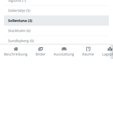
Sigtuna (1)
Södertälje (5)
Sollentuna (3)
Stockholm (6)
Sundbyberg (0)
Tyresö (3)
Beschreibung
Bilder
Ausstattung
Räume
Lagep
Upplands-Bro (4)
Vallentuna (3)
Värmdö (50)
Vaxholm (7)
© 2026 Ferienhausvermittlung Kröger+Rehn GmbH
Impressum
Datenschutz
Cookies
∴