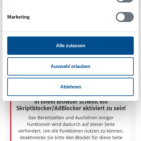
Marketing
Lageplan
Adresse
Ferienhaus 61916
Alle zulassen
Norrsätravägen 10
Sollentuna
19248 Sollentuna
Auswahl erlauben
Ablehnen
In Ihrem Browser scheint ein
Skriptblocker/AdBlocker aktiviert zu sein!
Das Bereitstellen und Ausführen einiger
Funktionen wird dadurch auf dieser Seite
verhindert. Um die Funktionen nutzen zu können,
deaktivieren Sie bitte den Blocker für diese Seite