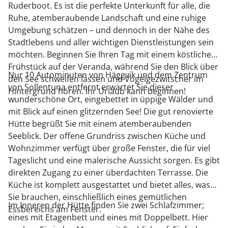
Ruderboot. Es ist die perfekte Unterkunft für alle, die
Ruhe, atemberaubende Landschaft und eine ruhige
Umgebung schätzen – und dennoch in der Nähe des
Stadtlebens und aller wichtigen Dienstleistungen sein
möchten. Beginnen Sie Ihren Tag mit einem köstlichen
Frühstück auf der Veranda, während Sie den Blick über
Nur 10 Autominuten von Häggvik und dem Zentrum
den See schweifen lassen und Vogelgezwitscher im
von Sollentuna entfernt erwartet Sie dieser
Hintergrund hören. Ihr Urlaub kann beginnen!
wunderschöne Ort, eingebettet in üppige Wälder und
mit Blick auf einen glitzernden See! Die gut renovierte
Hütte begrüßt Sie mit einem atemberaubenden
Seeblick. Der offene Grundriss zwischen Küche und
Wohnzimmer verfügt über große Fenster, die für viel
Tageslicht und eine malerische Aussicht sorgen. Es gibt
direkten Zugang zu einer überdachten Terrasse. Die
Küche ist komplett ausgestattet und bietet alles, was
Sie brauchen, einschließlich eines gemütlichen
Im Inneren der Hütte finden Sie zwei Schlafzimmer;
Essbereichs am Fenster.
eines mit Etagenbett und eines mit Doppelbett. Hier