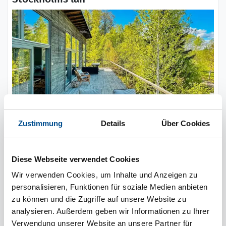
Zustimmung
Details
Über Cookies
7 Personen
keine Haustiere
pro Woche ab
Diese Webseite verwendet Cookies
1.172 €
3 Schlafzimmer
Wir verwenden Cookies, um Inhalte und Anzeigen zu
personalisieren, Funktionen für soziale Medien anbieten
5,0 km zum Wasser
zu können und die Zugriffe auf unsere Website zu
analysieren. Außerdem geben wir Informationen zu Ihrer
Verwendung unserer Website an unsere Partner für