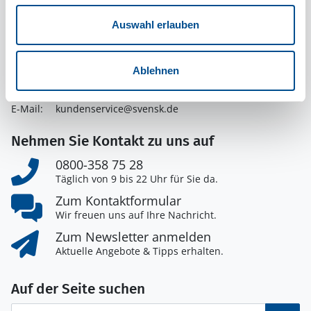
Ferienhausvermittlung Kröger+Rehn GmbH
Auswahl erlauben
Schnackenburgallee 158
22525 Hamburg
Deutschland
Ablehnen
Telefon:
+49 40 54779585
E-Mail:
kundenservice@svensk.de
Nehmen Sie Kontakt zu uns auf
0800-358 75 28
Täglich von 9 bis 22 Uhr für Sie da.
Zum Kontaktformular
Wir freuen uns auf Ihre Nachricht.
Zum Newsletter anmelden
Aktuelle Angebote & Tipps erhalten.
Auf der Seite suchen