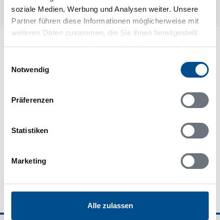
DanCenter
dnc57322
soziale Medien, Werbung und Analysen weiter. Unsere
Partner führen diese Informationen möglicherweise mit
weiteren Daten zusammen, die Sie ihnen bereitgestellt
haben oder die sie im Rahmen Ihrer Nutzung der Dienste
gesammelt haben.
Einwilligungsauswahl
Notwendig
Präferenzen
Statistiken
Wir sind für Sie da - 7 Tage die Woche
Marketing
Alle zulassen