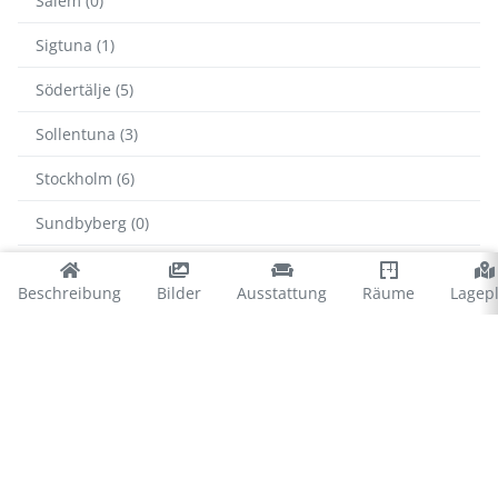
Salem (0)
Sigtuna (1)
Södertälje (5)
Sollentuna (3)
Stockholm (6)
Sundbyberg (0)
Tyresö (3)
Beschreibung
Bilder
Ausstattung
Räume
Lagep
Upplands-Bro (4)
Vallentuna (3)
Värmdö (50)
Vaxholm (7)