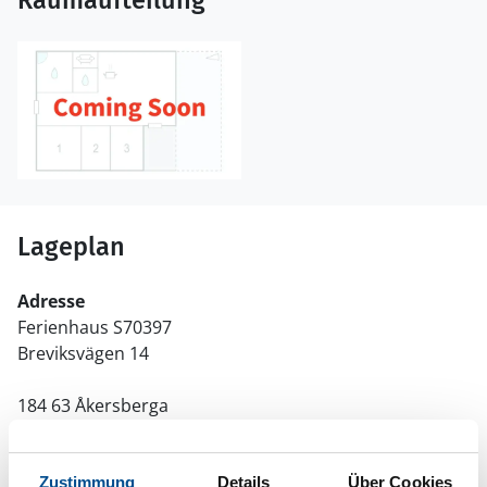
Raumaufteilung
Lageplan
Adresse
Ferienhaus S70397
Breviksvägen 14
184 63 Åkersberga
Zustimmung
Details
Über Cookies