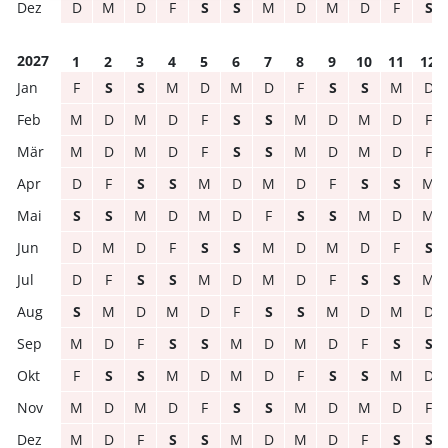
D
M
D
F
S
S
M
D
M
D
F
S
2027
1
2
3
4
5
6
7
8
9
10
11
12
F
S
S
M
D
M
D
F
S
S
M
D
M
D
M
D
F
S
S
M
D
M
D
F
M
D
M
D
F
S
S
M
D
M
D
F
D
F
S
S
M
D
M
D
F
S
S
M
S
S
M
D
M
D
F
S
S
M
D
M
D
M
D
F
S
S
M
D
M
D
F
S
D
F
S
S
M
D
M
D
F
S
S
M
S
M
D
M
D
F
S
S
M
D
M
D
M
D
F
S
S
M
D
M
D
F
S
S
F
S
S
M
D
M
D
F
S
S
M
D
M
D
M
D
F
S
S
M
D
M
D
F
M
D
F
S
S
M
D
M
D
F
S
S