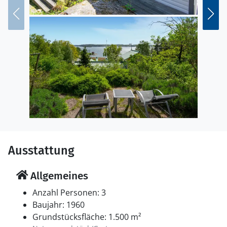
Erleben Sie das nahe gelegene Breviksbadet, einen der
schönsten Badeplätze der Umgebung. Unternehmen
Sie Bootstouren oder wandern Sie durch die felsige
Küstenlandschaft. Auch ein Besuch der Ortschaft
Åkersberga, ein Ausflug in das schöne
Naturschutzgebiet Näsudden oder eine Fahrt zu den
Schäreninseln lohnen sich in dieser vielseitigen Region.
Ausstattung
Allgemeines
Anzahl Personen: 3
Baujahr: 1960
Grundstücksfläche: 1.500 m²