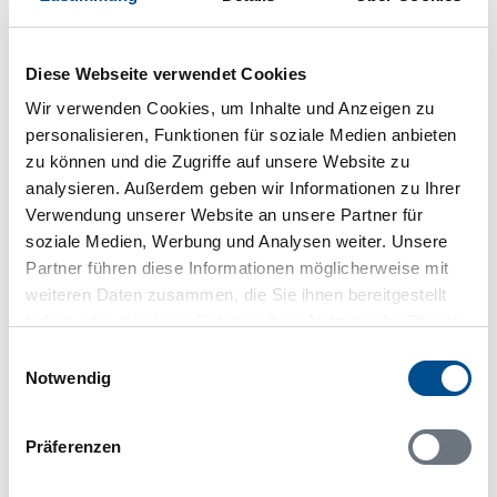
In Ihrem Browser scheint ein
Skriptblocker/AdBlocker aktiviert zu sein!
Diese Webseite verwendet Cookies
Das Bereitstellen und Ausführen einiger
Wir verwenden Cookies, um Inhalte und Anzeigen zu
Funktionen wird dadurch auf dieser Seite
personalisieren, Funktionen für soziale Medien anbieten
verhindert. Um die Funktionen nutzen zu können,
zu können und die Zugriffe auf unsere Website zu
deaktivieren Sie bitte den Blocker für diese Seite
analysieren. Außerdem geben wir Informationen zu Ihrer
oder setzen sie auf Ihre Whitelist.
Verwendung unserer Website an unsere Partner für
soziale Medien, Werbung und Analysen weiter. Unsere
Hinweis:
Nachdem Sie Ihre Erlaubnis gegeben
haben, können Sie weiterhin selbst bestimmen,
Partner führen diese Informationen möglicherweise mit
welche Funktionen genutzt werden sollen.
weiteren Daten zusammen, die Sie ihnen bereitgestellt
haben oder die sie im Rahmen Ihrer Nutzung der Dienste
gesammelt haben.
Einwilligungsauswahl
Notwendig
Belegungskalender
Präferenzen
Reisedauer auswählen
Anzahl Reisende auswählen