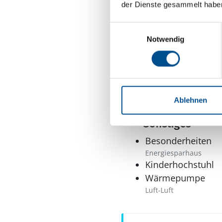
Kaffeemaschine
der Dienste gesammelt habe
Kühlschrank
Einwilligungsauswahl
Kühl-Gefrier-Kombi
Mikrowelle
Notwendig
Multimedia
CD-Player
DVD-Player
Ablehnen
Sonstiges
Besonderheiten
Energiesparhaus
Kinderhochstuhl
Wärmepumpe
Luft-Luft