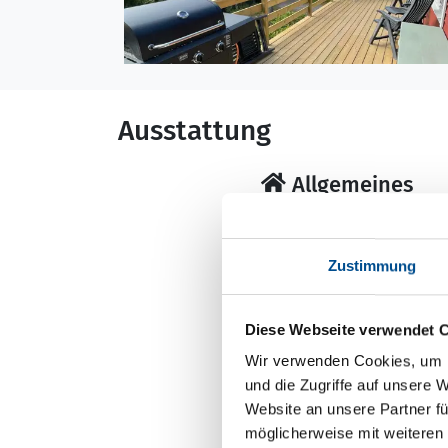
Ausstattung
Allgemeines
Baujahr: 1978
Nichtraucher
Zustimmung
Renovierung: 202
Wohnfläche: 43 m
Diese Webseite verwendet 
Wir verwenden Cookies, um I
und die Zugriffe auf unsere 
Küche
Website an unsere Partner fü
Herd
möglicherweise mit weiteren