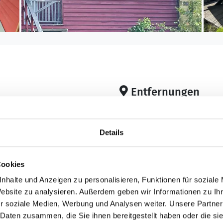
Entfernungen
Abstand Einkauf: 7.
Abstand Golfplatz: 1
Details
1
Abstand Restaurant:
²
Abstand Küste: 200 
Badestelle
Cookies
Abstand Wasser: 20
nhalte und Anzeigen zu personalisieren, Funktionen für soziale
Website zu analysieren. Außerdem geben wir Informationen zu I
Bad
r soziale Medien, Werbung und Analysen weiter. Unsere Partner
Anzahl Badezimmer:
 Daten zusammen, die Sie ihnen bereitgestellt haben oder die s