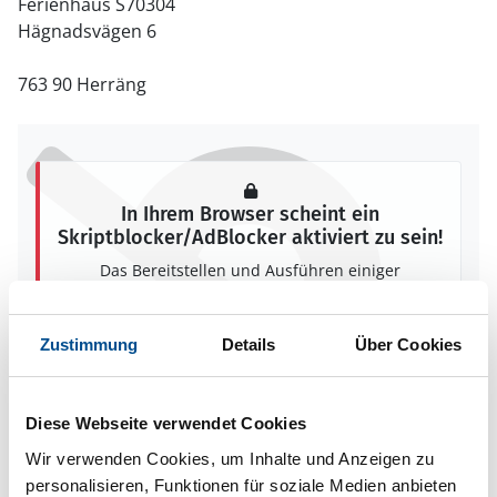
Ferienhaus S70304
Hägnadsvägen 6
763 90 Herräng
In Ihrem Browser scheint ein
Skriptblocker/AdBlocker aktiviert zu sein!
Das Bereitstellen und Ausführen einiger
Funktionen wird dadurch auf dieser Seite
verhindert. Um die Funktionen nutzen zu können,
deaktivieren Sie bitte den Blocker für diese Seite
Zustimmung
Details
Über Cookies
oder setzen sie auf Ihre Whitelist.
Hinweis:
Nachdem Sie Ihre Erlaubnis gegeben
Diese Webseite verwendet Cookies
haben, können Sie weiterhin selbst bestimmen,
welche Funktionen genutzt werden sollen.
Wir verwenden Cookies, um Inhalte und Anzeigen zu
personalisieren, Funktionen für soziale Medien anbieten