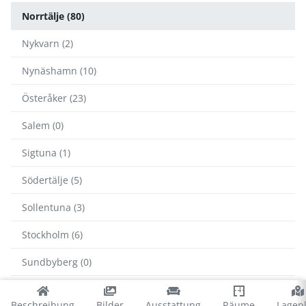
Norrtälje (80)
Nykvarn (2)
Nynäshamn (10)
Österåker (23)
Salem (0)
Sigtuna (1)
Södertälje (5)
Sollentuna (3)
Stockholm (6)
Sundbyberg (0)
Tyresö (3)
Beschreibung
Bilder
Ausstattung
Räume
Lagep