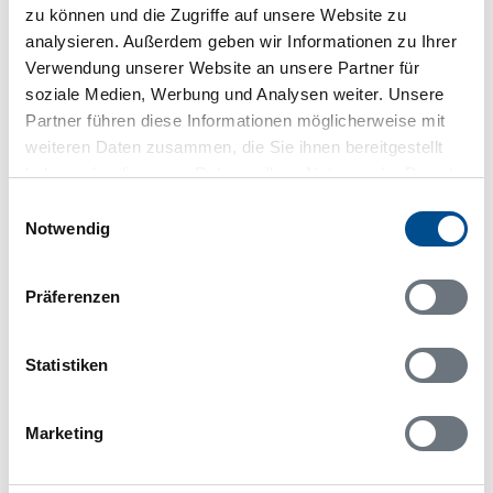
zu können und die Zugriffe auf unsere Website zu
analysieren. Außerdem geben wir Informationen zu Ihrer
Belegungskalender
Verwendung unserer Website an unsere Partner für
soziale Medien, Werbung und Analysen weiter. Unsere
Partner führen diese Informationen möglicherweise mit
Reisedauer auswählen
weiteren Daten zusammen, die Sie ihnen bereitgestellt
Anzahl Reisende auswählen
haben oder die sie im Rahmen Ihrer Nutzung der Dienste
Anreisetag im Belegungskalender anklicken
gesammelt haben.
Sie bekommen Verfügbarkeit und Preis angezeigt
Einwilligungsauswahl
Notwendig
Bitte beachten Sie, dass sich bei Änderungen des
Reisezeitraumes auch Änderungen bei der
Präferenzen
Hausbeschreibung und/oder der Ausstattung ergeben
können.
Reisedauer
Anzahl Reisende
Statistiken
Marketing
frei
belegt
gewählter Zeitraum