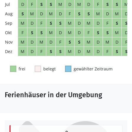
D
F
S
S
M
D
M
D
F
S
S
M
S
M
D
M
D
F
S
S
M
D
M
D
M
D
F
S
S
M
D
M
D
F
S
S
F
S
S
M
D
M
D
F
S
S
M
D
M
D
M
D
F
S
S
M
D
M
D
F
M
D
F
S
S
M
D
M
D
F
S
S
frei
belegt
gewählter Zeitraum
Ferienhäuser in der Umgebung