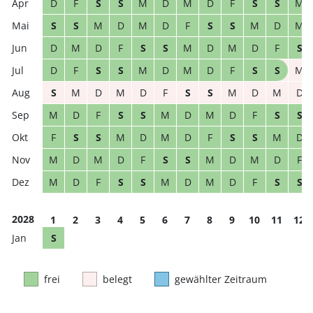
D
F
S
S
M
D
M
D
F
S
S
M
S
S
M
D
M
D
F
S
S
M
D
M
D
M
D
F
S
S
M
D
M
D
F
S
D
F
S
S
M
D
M
D
F
S
S
M
S
M
D
M
D
F
S
S
M
D
M
D
M
D
F
S
S
M
D
M
D
F
S
S
F
S
S
M
D
M
D
F
S
S
M
D
M
D
M
D
F
S
S
M
D
M
D
F
M
D
F
S
S
M
D
M
D
F
S
S
2028
1
2
3
4
5
6
7
8
9
10
11
12
S
frei
belegt
gewählter Zeitraum