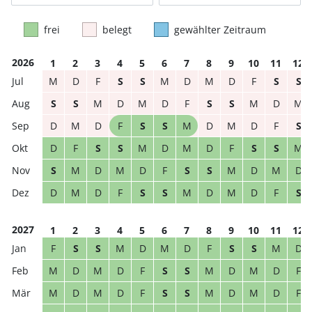
frei
belegt
gewählter Zeitraum
2026
1
2
3
4
5
6
7
8
9
10
11
12
M
D
F
S
S
M
D
M
D
F
S
S
S
S
M
D
M
D
F
S
S
M
D
M
D
M
D
F
S
S
M
D
M
D
F
S
D
F
S
S
M
D
M
D
F
S
S
M
S
M
D
M
D
F
S
S
M
D
M
D
D
M
D
F
S
S
M
D
M
D
F
S
2027
1
2
3
4
5
6
7
8
9
10
11
12
F
S
S
M
D
M
D
F
S
S
M
D
M
D
M
D
F
S
S
M
D
M
D
F
M
D
M
D
F
S
S
M
D
M
D
F