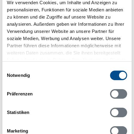
Wir verwenden Cookies, um Inhalte und Anzeigen zu
Lageplan
personalisieren, Funktionen für soziale Medien anbieten
zu können und die Zugriffe auf unsere Website zu
Adresse
analysieren. Außerdem geben wir Informationen zu Ihrer
Ferienhaus STO710
Verwendung unserer Website an unsere Partner für
Tisslingeslingan 12
soziale Medien, Werbung und Analysen weiter. Unsere
Partner führen diese Informationen möglicherweise mit
76175 Norrtälje
weiteren Daten zusammen, die Sie ihnen bereitgestellt
haben oder die sie im Rahmen Ihrer Nutzung der Dienste
gesammelt haben.
Einwilligungsauswahl
Notwendig
In Ihrem Browser scheint ein
Skriptblocker/AdBlocker aktiviert zu sein!
Präferenzen
Das Bereitstellen und Ausführen einiger
Funktionen wird dadurch auf dieser Seite
verhindert. Um die Funktionen nutzen zu können,
Statistiken
deaktivieren Sie bitte den Blocker für diese Seite
oder setzen sie auf Ihre Whitelist.
Marketing