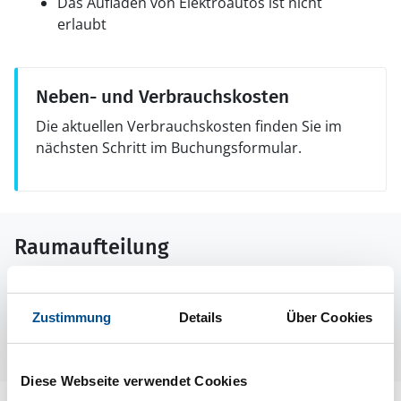
Das Aufladen von Elektroautos ist nicht
erlaubt
Neben- und Verbrauchskosten
Die aktuellen Verbrauchskosten finden Sie im
nächsten Schritt im Buchungsformular.
Raumaufteilung
Leider liegen uns zur Zeit keine Grundrisse vor.
Manchmal befinden sich aber unter den Bildern der
Zustimmung
Details
Über Cookies
Ferienunterkunft Informationen zur Raumaufteilung.
Diese Webseite verwendet Cookies