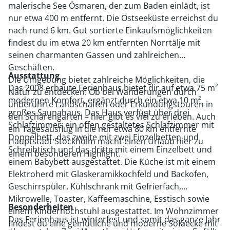
malerische See Ösmaren, der zum Baden einlädt, ist
nur etwa 400 m entfernt. Die Ostseeküste erreichst du
nach rund 6 km. Gut sortierte Einkaufsmöglichkeiten
findest du im etwa 20 km entfernten Norrtälje mit
seinen charmanten Gassen und zahlreichen
Geschäften.
Ausstattung
Die Umgebung bietet zahlreiche Möglichkeiten, die
Das 2008 erbaute Ferienhaus bietet dir auf etwa 75 m²
Natur zu entdecken: Ob bei Wanderungen durch
modernen Komfort, ergänzt durch ein etwa 10 m²
unberührte Landschaften oder Erkundungstouren in
großes Saunahaus. Das Haus verfügt über drei
den Schärengarten – hier gibt es viel zu erleben. Auch
Schlafzimmer: ein offen gestaltetes Schlafzimmer mit
ein Tagesausflug in die nur etwa 80 km entfernte
Doppelbett, das zweite mit zwei Einzelbetten und
Hauptstadt Stockholm macht einen Urlaub hier zu
Schreibtisch und das dritte mit einem Einzelbett und
einem besonderen Highlight.
einem Babybett ausgestattet. Die Küche ist mit einem
Elektroherd mit Glaskeramikkochfeld und Backofen,
Geschirrspüler, Kühlschrank mit Gefrierfach,
Mikrowelle, Toaster, Kaffeemaschine, Esstisch sowie
Besonderheiten
einem Kinderhochstuhl ausgestattet. Im Wohnzimmer
Das Ferienhaus ist winterfest und somit das ganze Jahr
findest du eine gemütliche und moderne Sofaecke mit