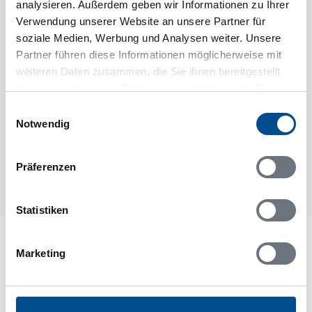
Raumaufteilung
analysieren. Außerdem geben wir Informationen zu Ihrer
Verwendung unserer Website an unsere Partner für
soziale Medien, Werbung und Analysen weiter. Unsere
Partner führen diese Informationen möglicherweise mit
weiteren Daten zusammen, die Sie ihnen bereitgestellt
haben oder die sie im Rahmen Ihrer Nutzung der Dienste
gesammelt haben.
Einwilligungsauswahl
Notwendig
Präferenzen
Statistiken
Lageplan
Marketing
Adresse
Ferienhaus 65814
Klippanvägen 15