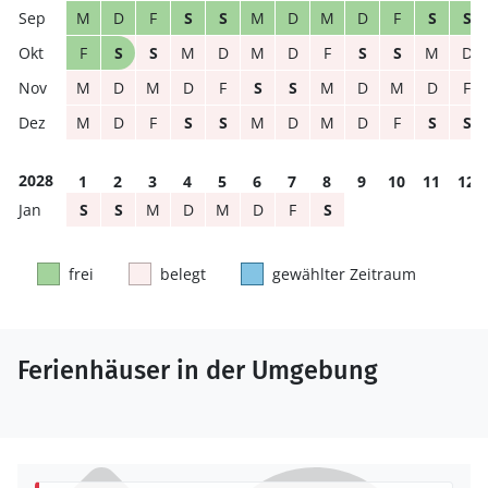
M
D
F
S
S
M
D
M
D
F
S
S
F
S
S
M
D
M
D
F
S
S
M
D
M
D
M
D
F
S
S
M
D
M
D
F
M
D
F
S
S
M
D
M
D
F
S
S
2028
1
2
3
4
5
6
7
8
9
10
11
12
S
S
M
D
M
D
F
S
frei
belegt
gewählter Zeitraum
Ferienhäuser in der Umgebung