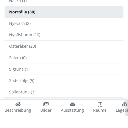
Nacka (1)
Norrtälje (80)
Nykvarn (2)
Nynäshamn (10)
Österåker (23)
Salem (0)
Sigtuna (1)
Södertälje (5)
Sollentuna (3)
Stockholm (6)
Beschreibung
Bilder
Ausstattung
Räume
Lagep
Sundbyberg (0)
Tyresö (3)