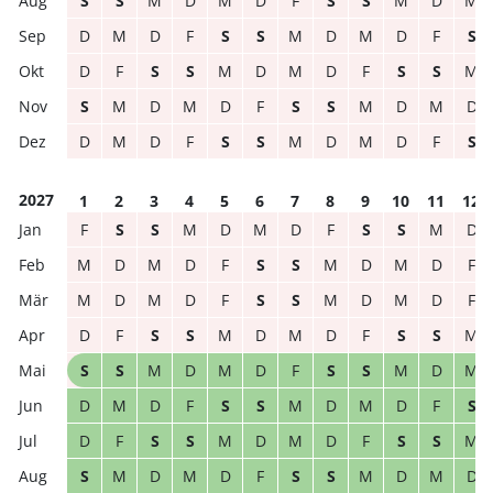
S
S
M
D
M
D
F
S
S
M
D
M
D
M
D
F
S
S
M
D
M
D
F
S
D
F
S
S
M
D
M
D
F
S
S
M
S
M
D
M
D
F
S
S
M
D
M
D
D
M
D
F
S
S
M
D
M
D
F
S
2027
1
2
3
4
5
6
7
8
9
10
11
12
F
S
S
M
D
M
D
F
S
S
M
D
M
D
M
D
F
S
S
M
D
M
D
F
M
D
M
D
F
S
S
M
D
M
D
F
D
F
S
S
M
D
M
D
F
S
S
M
S
S
M
D
M
D
F
S
S
M
D
M
D
M
D
F
S
S
M
D
M
D
F
S
D
F
S
S
M
D
M
D
F
S
S
M
S
M
D
M
D
F
S
S
M
D
M
D