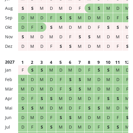
S
S
M
D
M
D
F
S
S
M
D
M
D
M
D
F
S
S
M
D
M
D
F
S
D
F
S
S
M
D
M
D
F
S
S
M
S
M
D
M
D
F
S
S
M
D
M
D
D
M
D
F
S
S
M
D
M
D
F
S
2027
1
2
3
4
5
6
7
8
9
10
11
12
F
S
S
M
D
M
D
F
S
S
M
D
M
D
M
D
F
S
S
M
D
M
D
F
M
D
M
D
F
S
S
M
D
M
D
F
D
F
S
S
M
D
M
D
F
S
S
M
S
S
M
D
M
D
F
S
S
M
D
M
D
M
D
F
S
S
M
D
M
D
F
S
D
F
S
S
M
D
M
D
F
S
S
M