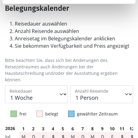
Belegungskalender
Reisedauer auswählen
Anzahl Reisende auswählen
Anreisetag im Belegungskalender anklicken
Sie bekommen Verfügbarkeit und Preis angezeigt
Bitte beachten Sie, dass sich bei Änderungen des
Reisezeitraumes auch Änderungen bei der
Hausbeschreibung und/oder der Ausstattung ergeben
können.
Reisedauer
Anzahl Reisende
frei
belegt
gewählter Zeitraum
2026
1
2
3
4
5
6
7
8
9
10
11
12
M
D
F
S
S
M
D
M
D
F
S
S