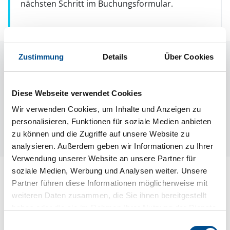
nächsten Schritt im Buchungsformular.
Zustimmung
Details
Über Cookies
Raumaufteilung
Diese Webseite verwendet Cookies
Wir verwenden Cookies, um Inhalte und Anzeigen zu
personalisieren, Funktionen für soziale Medien anbieten
zu können und die Zugriffe auf unsere Website zu
analysieren. Außerdem geben wir Informationen zu Ihrer
Verwendung unserer Website an unsere Partner für
soziale Medien, Werbung und Analysen weiter. Unsere
Lageplan
Partner führen diese Informationen möglicherweise mit
weiteren Daten zusammen, die Sie ihnen bereitgestellt
Adresse
haben oder die sie im Rahmen Ihrer Nutzung der Dienste
Ferienhaus 63166
gesammelt haben.
Einwilligungsauswahl
Klockarvägen 13