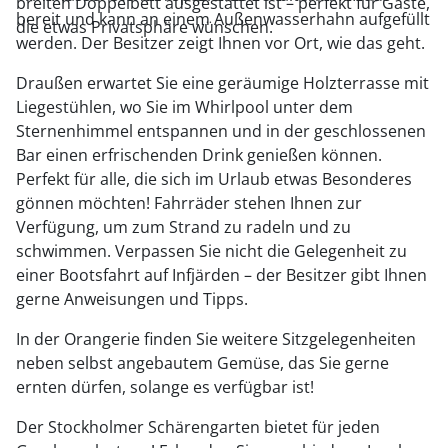
breiten Doppelbett ausgestattet ist – perfekt für Gäste,
bereit und kann an einem Außenwasserhahn aufgefüllt
die etwas Privatsphäre wünschen.
werden. Der Besitzer zeigt Ihnen vor Ort, wie das geht.
Draußen erwartet Sie eine geräumige Holzterrasse mit
Liegestühlen, wo Sie im Whirlpool unter dem
Sternenhimmel entspannen und in der geschlossenen
Bar einen erfrischenden Drink genießen können.
Perfekt für alle, die sich im Urlaub etwas Besonderes
gönnen möchten! Fahrräder stehen Ihnen zur
Verfügung, um zum Strand zu radeln und zu
schwimmen. Verpassen Sie nicht die Gelegenheit zu
einer Bootsfahrt auf Infjärden – der Besitzer gibt Ihnen
gerne Anweisungen und Tipps.
In der Orangerie finden Sie weitere Sitzgelegenheiten
neben selbst angebautem Gemüse, das Sie gerne
ernten dürfen, solange es verfügbar ist!
Der Stockholmer Schärengarten bietet für jeden