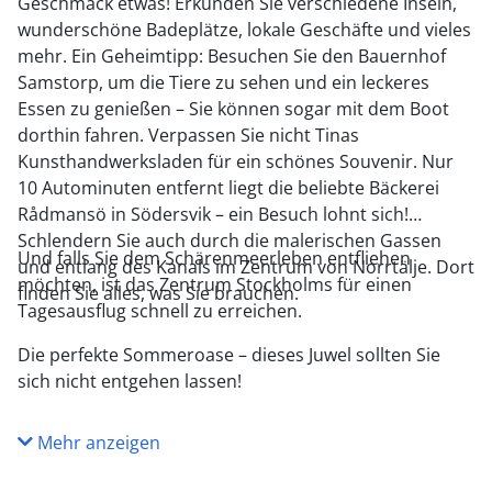
Geschmack etwas! Erkunden Sie verschiedene Inseln,
wunderschöne Badeplätze, lokale Geschäfte und vieles
mehr. Ein Geheimtipp: Besuchen Sie den Bauernhof
Samstorp, um die Tiere zu sehen und ein leckeres
Essen zu genießen – Sie können sogar mit dem Boot
dorthin fahren. Verpassen Sie nicht Tinas
Kunsthandwerksladen für ein schönes Souvenir. Nur
10 Autominuten entfernt liegt die beliebte Bäckerei
Rådmansö in Södersvik – ein Besuch lohnt sich!
Schlendern Sie auch durch die malerischen Gassen
Und falls Sie dem Schärenmeerleben entfliehen
und entlang des Kanals im Zentrum von Norrtälje. Dort
möchten, ist das Zentrum Stockholms für einen
finden Sie alles, was Sie brauchen.
Tagesausflug schnell zu erreichen.
Die perfekte Sommeroase – dieses Juwel sollten Sie
sich nicht entgehen lassen!
Mehr anzeigen