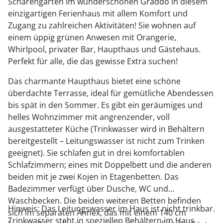
Schärengarten im wunderschönen Gräddö in diesem
einzigartigen Ferienhaus mit allem Komfort und
Zugang zu zahlreichen Aktivitäten! Sie wohnen auf
einem üppig grünen Anwesen mit Orangerie,
Whirlpool, privater Bar, Haupthaus und Gästehaus.
Perfekt für alle, die das gewisse Extra suchen!
Das charmante Haupthaus bietet eine schöne
überdachte Terrasse, ideal für gemütliche Abendessen
bis spät in den Sommer. Es gibt ein geräumiges und
helles Wohnzimmer mit angrenzender, voll
ausgestatteter Küche (Trinkwasser wird in Behältern
bereitgestellt – Leitungswasser ist nicht zum Trinken
geeignet). Sie schlafen gut in drei komfortablen
Schlafzimmern; eines mit Doppelbett und die anderen
beiden mit je zwei Kojen in Etagenbetten. Das
Badezimmer verfügt über Dusche, WC und
Waschbecken. Die beiden weiteren Betten befinden
Hinweis: Das Leitungswasser im Haus ist nicht trinkbar.
sich im separaten Annex, das mit einem 140 cm
Trinkwasser steht in speziellen Behältern im Haus