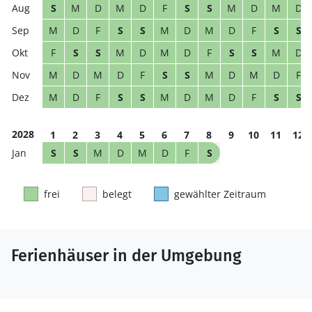
S
M
D
M
D
F
S
S
M
D
M
D
M
D
F
S
S
M
D
M
D
F
S
S
F
S
S
M
D
M
D
F
S
S
M
D
M
D
M
D
F
S
S
M
D
M
D
F
M
D
F
S
S
M
D
M
D
F
S
S
2028
1
2
3
4
5
6
7
8
9
10
11
12
S
S
M
D
M
D
F
S
frei
belegt
gewählter Zeitraum
Ferienhäuser in der Umgebung