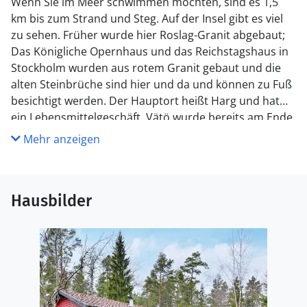
Wenn Sie im Meer schwimmen möchten, sind es 1,5
km bis zum Strand und Steg. Auf der Insel gibt es viel
zu sehen. Früher wurde hier Roslag-Granit abgebaut;
Das Königliche Opernhaus und das Reichstagshaus in
Stockholm wurden aus rotem Granit gebaut und die
alten Steinbrüche sind hier und da und können zu Fuß
besichtigt werden. Der Hauptort heißt Harg und hat
ein Lebensmittelgeschäft. Vätö wurde bereits am Ende
der Eisenzeit erbaut und es sind noch Spuren auf der
Mehr anzeigen
Insel zu sehen. Es gibt einen Bus in die schöne
Sommerstadt Norrtälje, die mit ihren gemütlichen
Gassen, Restaurants und Geschäften einen Besuch
Hausbilder
wert ist.