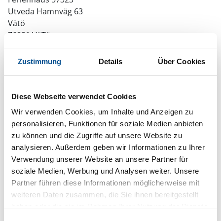
Utveda Hamnväg 63
Vätö
76021 VäTö
Zustimmung
Details
Über Cookies
In Ihrem Browser scheint ein
Diese Webseite verwendet Cookies
Skriptblocker/AdBlocker aktiviert zu sein!
Wir verwenden Cookies, um Inhalte und Anzeigen zu
Das Bereitstellen und Ausführen einiger
personalisieren, Funktionen für soziale Medien anbieten
Funktionen wird dadurch auf dieser Seite
zu können und die Zugriffe auf unsere Website zu
verhindert. Um die Funktionen nutzen zu können,
analysieren. Außerdem geben wir Informationen zu Ihrer
deaktivieren Sie bitte den Blocker für diese Seite
oder setzen sie auf Ihre Whitelist.
Verwendung unserer Website an unsere Partner für
soziale Medien, Werbung und Analysen weiter. Unsere
Hinweis:
Nachdem Sie Ihre Erlaubnis gegeben
Partner führen diese Informationen möglicherweise mit
haben, können Sie weiterhin selbst bestimmen,
weiteren Daten zusammen, die Sie ihnen bereitgestellt
welche Funktionen genutzt werden sollen.
haben oder die sie im Rahmen Ihrer Nutzung der Dienste
gesammelt haben.