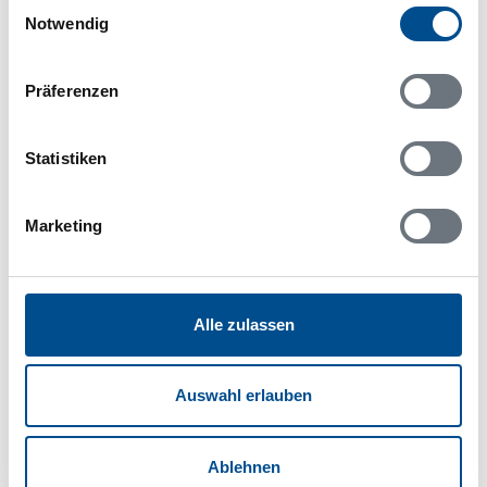
Einwilligungsauswahl
Notwendig
Belegungskalender
Präferenzen
Reisedauer auswählen
Anzahl Reisende auswählen
Statistiken
Anreisetag im Belegungskalender anklicken
Sie bekommen Verfügbarkeit und Preis angezeigt
Marketing
Bitte beachten Sie, dass sich bei Änderungen des
Reisezeitraumes auch Änderungen bei der
Hausbeschreibung und/oder der Ausstattung ergeben
können.
Alle zulassen
Reisedauer
Anzahl Reisende
Auswahl erlauben
frei
belegt
gewählter Zeitraum
Ablehnen
2026
1
2
3
4
5
6
7
8
9
10
11
12