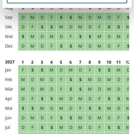
S
S
M
D
M
D
F
S
S
M
D
M
D
M
D
F
S
S
M
D
M
D
F
S
D
F
S
S
M
D
M
D
F
S
S
M
S
M
D
M
D
F
S
S
M
D
M
D
D
M
D
F
S
S
M
D
M
D
F
S
2027
1
2
3
4
5
6
7
8
9
10
11
12
F
S
S
M
D
M
D
F
S
S
M
D
M
D
M
D
F
S
S
M
D
M
D
F
M
D
M
D
F
S
S
M
D
M
D
F
D
F
S
S
M
D
M
D
F
S
S
M
S
S
M
D
M
D
F
S
S
M
D
M
D
M
D
F
S
S
M
D
M
D
F
S
D
F
S
S
M
D
M
D
F
S
S
M