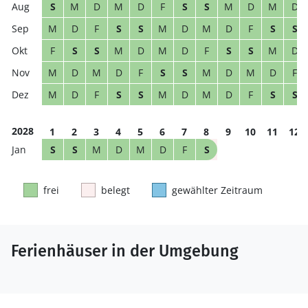
S
M
D
M
D
F
S
S
M
D
M
D
M
D
F
S
S
M
D
M
D
F
S
S
F
S
S
M
D
M
D
F
S
S
M
D
M
D
M
D
F
S
S
M
D
M
D
F
M
D
F
S
S
M
D
M
D
F
S
S
2028
1
2
3
4
5
6
7
8
9
10
11
12
S
S
M
D
M
D
F
S
frei
belegt
gewählter Zeitraum
Ferienhäuser in der Umgebung