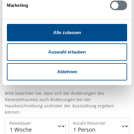
Hinweis:
Nachdem Sie Ihre Erlaubnis gegeben
Marketing
haben, können Sie weiterhin selbst bestimmen,
welche Funktionen genutzt werden sollen.
Alle zulassen
Belegungskalender
Auswahl erlauben
Reisedauer auswählen
Anzahl Reisende auswählen
Anreisetag im Belegungskalender anklicken
Ablehnen
Sie bekommen Verfügbarkeit und Preis angezeigt
Bitte beachten Sie, dass sich bei Änderungen des
Reisezeitraumes auch Änderungen bei der
Hausbeschreibung und/oder der Ausstattung ergeben
können.
Reisedauer
Anzahl Reisende