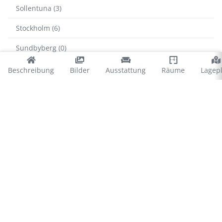
Sollentuna (3)
Stockholm (6)
Sundbyberg (0)
Tyresö (3)
Beschreibung
Bilder
Ausstattung
Räume
Lagep
Upplands-Bro (4)
Vallentuna (3)
Värmdö (50)
Vaxholm (7)
© 2026 Ferienhausvermittlung Kröger+Rehn GmbH
Impressum
Datenschutz
Cookies
∴