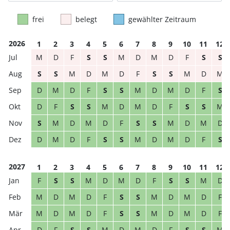
frei
belegt
gewählter Zeitraum
2026
1
2
3
4
5
6
7
8
9
10
11
12
M
D
F
S
S
M
D
M
D
F
S
S
S
S
M
D
M
D
F
S
S
M
D
M
D
M
D
F
S
S
M
D
M
D
F
S
D
F
S
S
M
D
M
D
F
S
S
M
S
M
D
M
D
F
S
S
M
D
M
D
D
M
D
F
S
S
M
D
M
D
F
S
2027
1
2
3
4
5
6
7
8
9
10
11
12
F
S
S
M
D
M
D
F
S
S
M
D
M
D
M
D
F
S
S
M
D
M
D
F
M
D
M
D
F
S
S
M
D
M
D
F
D
F
S
S
M
D
M
D
F
S
S
M