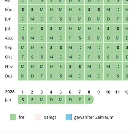
S
S
M
D
M
D
F
S
S
M
D
M
D
M
D
F
S
S
M
D
M
D
F
S
D
F
S
S
M
D
M
D
F
S
S
M
S
M
D
M
D
F
S
S
M
D
M
D
M
D
F
S
S
M
D
M
D
F
S
S
F
S
S
M
D
M
D
F
S
S
M
D
M
D
M
D
F
S
S
M
D
M
D
F
M
D
F
S
S
M
D
M
D
F
S
S
2028
1
2
3
4
5
6
7
8
9
10
11
12
S
S
M
D
M
D
F
S
frei
belegt
gewählter Zeitraum