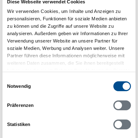
Diese Webseite verwendet Cookies
Lageplan
Wir verwenden Cookies, um Inhalte und Anzeigen zu
Adresse
personalisieren, Funktionen für soziale Medien anbieten
Ferienhaus 52915
zu können und die Zugriffe auf unsere Website zu
Björkudden 215
analysieren. Außerdem geben wir Informationen zu Ihrer
Blidö
Verwendung unserer Website an unsere Partner für
76017 Blidö
soziale Medien, Werbung und Analysen weiter. Unsere
Partner führen diese Informationen möglicherweise mit
weiteren Daten zusammen, die Sie ihnen bereitgestellt
haben oder die sie im Rahmen Ihrer Nutzung der Dienste
gesammelt haben.
Einwilligungsauswahl
In Ihrem Browser scheint ein
Notwendig
Skriptblocker/AdBlocker aktiviert zu sein!
Das Bereitstellen und Ausführen einiger
Präferenzen
Funktionen wird dadurch auf dieser Seite
verhindert. Um die Funktionen nutzen zu können,
deaktivieren Sie bitte den Blocker für diese Seite
Statistiken
oder setzen sie auf Ihre Whitelist.