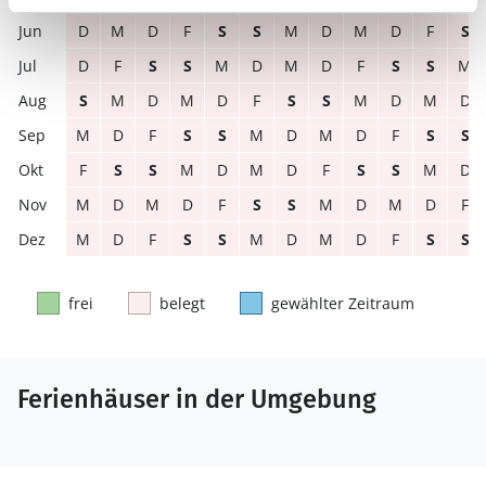
D
M
D
F
S
S
M
D
M
D
F
S
D
F
S
S
M
D
M
D
F
S
S
M
S
M
D
M
D
F
S
S
M
D
M
D
M
D
F
S
S
M
D
M
D
F
S
S
F
S
S
M
D
M
D
F
S
S
M
D
M
D
M
D
F
S
S
M
D
M
D
F
M
D
F
S
S
M
D
M
D
F
S
S
frei
belegt
gewählter Zeitraum
Ferienhäuser in der Umgebung