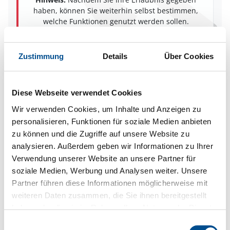
haben, können Sie weiterhin selbst bestimmen,
welche Funktionen genutzt werden sollen.
Zustimmung
Details
Über Cookies
Belegungskalender
Diese Webseite verwendet Cookies
Reisedauer auswählen
Anzahl Reisende auswählen
Wir verwenden Cookies, um Inhalte und Anzeigen zu
Anreisetag im Belegungskalender anklicken
personalisieren, Funktionen für soziale Medien anbieten
Sie bekommen Verfügbarkeit und Preis angezeigt
zu können und die Zugriffe auf unsere Website zu
analysieren. Außerdem geben wir Informationen zu Ihrer
Bitte beachten Sie, dass sich bei Änderungen des
Verwendung unserer Website an unsere Partner für
Reisezeitraumes auch Änderungen bei der
soziale Medien, Werbung und Analysen weiter. Unsere
Hausbeschreibung und/oder der Ausstattung ergeben
Partner führen diese Informationen möglicherweise mit
können.
weiteren Daten zusammen, die Sie ihnen bereitgestellt
haben oder die sie im Rahmen Ihrer Nutzung der Dienste
Reisedauer
Anzahl Reisende
gesammelt haben.
Einwilligungsauswahl