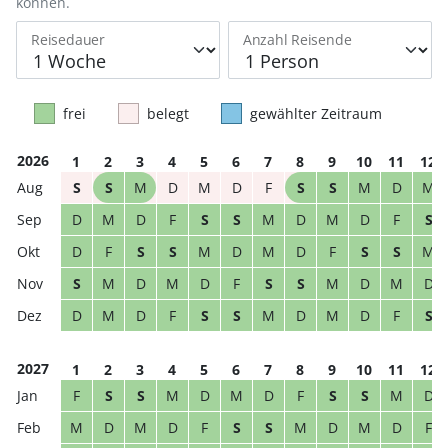
können.
Reisedauer
Anzahl Reisende
frei
belegt
gewählter Zeitraum
2026
1
2
3
4
5
6
7
8
9
10
11
12
S
S
M
D
M
D
F
S
S
M
D
M
D
M
D
F
S
S
M
D
M
D
F
S
D
F
S
S
M
D
M
D
F
S
S
M
S
M
D
M
D
F
S
S
M
D
M
D
D
M
D
F
S
S
M
D
M
D
F
S
2027
1
2
3
4
5
6
7
8
9
10
11
12
F
S
S
M
D
M
D
F
S
S
M
D
M
D
M
D
F
S
S
M
D
M
D
F