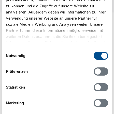
zu können und die Zugriffe auf unsere Website zu
analysieren. Außerdem geben wir Informationen zu Ihrer
Verwendung unserer Website an unsere Partner für
Lageplan
soziale Medien, Werbung und Analysen weiter. Unsere
Partner führen diese Informationen möglicherweise mit
Adresse
weiteren Daten zusammen, die Sie ihnen bereitgestellt
Ferienhaus S42666
haben oder die sie im Rahmen Ihrer Nutzung der Dienste
Byskogsvägen 4
gesammelt haben.
Einwilligungsauswahl
Notwendig
621 73 Visby
Präferenzen
Statistiken
In Ihrem Browser scheint ein
Skriptblocker/AdBlocker aktiviert zu sein!
Das Bereitstellen und Ausführen einiger
Marketing
Funktionen wird dadurch auf dieser Seite
verhindert. Um die Funktionen nutzen zu können,