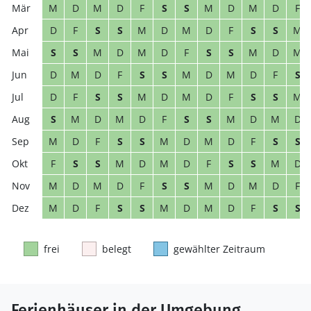
M
D
M
D
F
S
S
M
D
M
D
F
D
F
S
S
M
D
M
D
F
S
S
M
S
S
M
D
M
D
F
S
S
M
D
M
D
M
D
F
S
S
M
D
M
D
F
S
D
F
S
S
M
D
M
D
F
S
S
M
S
M
D
M
D
F
S
S
M
D
M
D
M
D
F
S
S
M
D
M
D
F
S
S
F
S
S
M
D
M
D
F
S
S
M
D
M
D
M
D
F
S
S
M
D
M
D
F
M
D
F
S
S
M
D
M
D
F
S
S
frei
belegt
gewählter Zeitraum
Ferienhäuser in der Umgebung