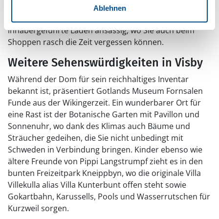
und Lokalbesuch in einem finden sich im Domizil der
Ablehnen
Brauerei Gotlands Bryggeri. In Visby sind viele kleine
inhabergeführte Läden ansässig, wo Sie auch beim
Shoppen rasch die Zeit vergessen können.
Weitere Sehenswürdigkeiten in Visby
Während der Dom für sein reichhaltiges Inventar
bekannt ist, präsentiert Gotlands Museum Fornsalen
Funde aus der Wikingerzeit. Ein wunderbarer Ort für
eine Rast ist der Botanische Garten mit Pavillon und
Sonnenuhr, wo dank des Klimas auch Bäume und
Sträucher gedeihen, die Sie nicht unbedingt mit
Schweden in Verbindung bringen. Kinder ebenso wie
ältere Freunde von Pippi Langstrumpf zieht es in den
bunten Freizeitpark Kneippbyn, wo die originale Villa
Villekulla alias Villa Kunterbunt offen steht sowie
Gokartbahn, Karussells, Pools und Wasserrutschen für
Kurzweil sorgen.