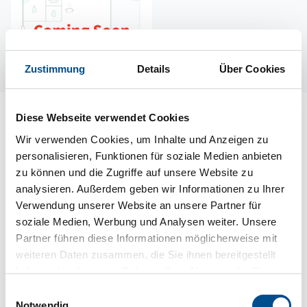
Zustimmung
Details
Über Cookies
Lageplan
Diese Webseite verwendet Cookies
Wir verwenden Cookies, um Inhalte und Anzeigen zu
Adresse
personalisieren, Funktionen für soziale Medien anbieten
Ferienwohnung S42651
zu können und die Zugriffe auf unsere Website zu
Fröjel Göstavs 801
analysieren. Außerdem geben wir Informationen zu Ihrer
Verwendung unserer Website an unsere Partner für
623 55 Klintehamn
soziale Medien, Werbung und Analysen weiter. Unsere
Partner führen diese Informationen möglicherweise mit
weiteren Daten zusammen, die Sie ihnen bereitgestellt
haben oder die sie im Rahmen Ihrer Nutzung der Dienste
gesammelt haben.
Einwilligungsauswahl
In Ihrem Browser scheint ein
Notwendig