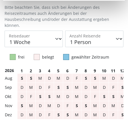
Bitte beachten Sie, dass sich bei Änderungen des
Reisezeitraumes auch Änderungen bei der
Hausbeschreibung und/oder der Ausstattung ergeben
können.
Reisedauer
Anzahl Reisende
frei
belegt
gewählter Zeitraum
2026
1
2
3
4
5
6
7
8
9
10
11
12
S
S
M
D
M
D
F
S
S
M
D
M
D
M
D
F
S
S
M
D
M
D
F
S
D
F
S
S
M
D
M
D
F
S
S
M
S
M
D
M
D
F
S
S
M
D
M
D
D
M
D
F
S
S
M
D
M
D
F
S