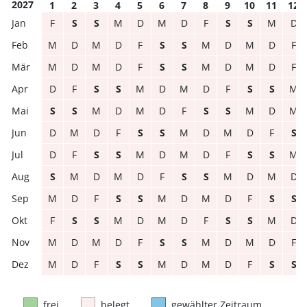
2027
1
2
3
4
5
6
7
8
9
10
11
12
F
S
S
M
D
M
D
F
S
S
M
D
M
D
M
D
F
S
S
M
D
M
D
F
M
D
M
D
F
S
S
M
D
M
D
F
D
F
S
S
M
D
M
D
F
S
S
M
S
S
M
D
M
D
F
S
S
M
D
M
D
M
D
F
S
S
M
D
M
D
F
S
D
F
S
S
M
D
M
D
F
S
S
M
S
M
D
M
D
F
S
S
M
D
M
D
M
D
F
S
S
M
D
M
D
F
S
S
F
S
S
M
D
M
D
F
S
S
M
D
M
D
M
D
F
S
S
M
D
M
D
F
M
D
F
S
S
M
D
M
D
F
S
S
frei
belegt
gewählter Zeitraum