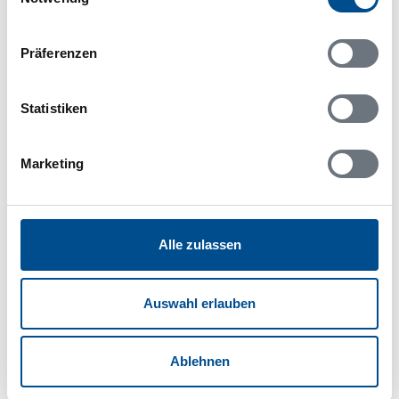
Skriptblocker/AdBlocker aktiviert zu sein!
Das Bereitstellen und Ausführen einiger
Funktionen wird dadurch auf dieser Seite
Präferenzen
verhindert. Um die Funktionen nutzen zu können,
deaktivieren Sie bitte den Blocker für diese Seite
Statistiken
oder setzen sie auf Ihre Whitelist.
Hinweis:
Nachdem Sie Ihre Erlaubnis gegeben
Marketing
haben, können Sie weiterhin selbst bestimmen,
welche Funktionen genutzt werden sollen.
Alle zulassen
Belegungskalender
Auswahl erlauben
Reisedauer auswählen
Anzahl Reisende auswählen
Anreisetag im Belegungskalender anklicken
Ablehnen
Sie bekommen Verfügbarkeit und Preis angezeigt