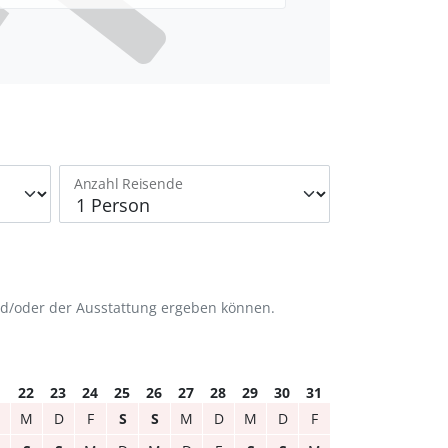
Anzahl Reisende
nd/oder der Ausstattung ergeben können.
1
22
23
24
25
26
27
28
29
30
31
M
D
F
S
S
M
D
M
D
F