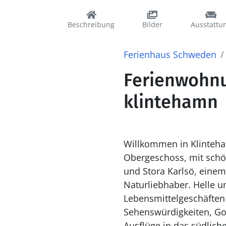
Beschreibung
Bilder
Ausstattu
Ferienhaus Schweden
Ferienwohnu
klintehamn
Willkommen in Klinteha
Obergeschoss, mit schön
und Stora Karlsö, einem 
Naturliebhaber. Helle u
Lebensmittelgeschäften
Sehenswürdigkeiten, Gol
Ausflüge in das südlich