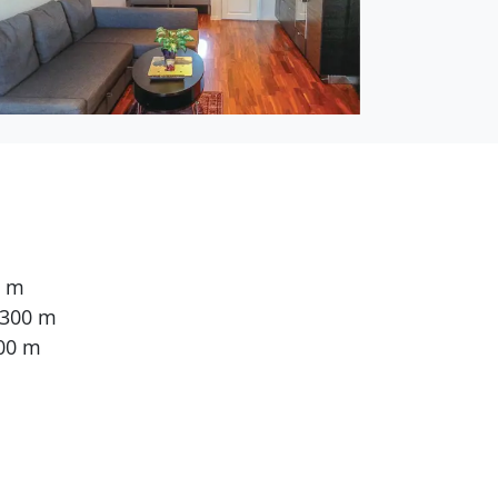
0 m
 300 m
00 m