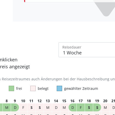
Reisedauer
nklicken
eis angezeigt
des Reisezeitraumes auch Änderungen bei der Hausbeschreibung u
frei
belegt
gewählter Zeitraum
8
9
10
11
12
13
14
15
16
17
18
19
20
2
M
D
F
S
S
M
D
M
D
F
S
S
M
D