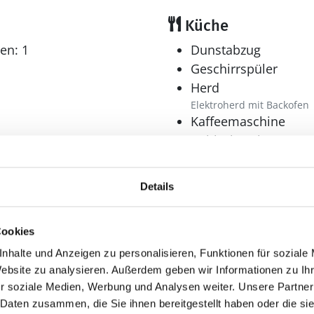
Küche
en: 1
Dunstabzug
Geschirrspüler
Herd
Elektroherd mit Backofen
Kaffeemaschine
Kühlschrank
Mikrowelle
Multimedia
Details
Internet
r: 1
WLAN
Cookies
nhalte und Anzeigen zu personalisieren, Funktionen für soziale
Website zu analysieren. Außerdem geben wir Informationen zu I
r soziale Medien, Werbung und Analysen weiter. Unsere Partner
 Daten zusammen, die Sie ihnen bereitgestellt haben oder die s
er