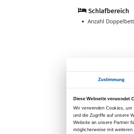
Schlafbereich
Anzahl Doppelbett
Bad
Zustimmung
Anzahl Duschen: 1
Anzahl Badezimme
Diese Webseite verwendet 
Anzahl Toiletten: 1
Wir verwenden Cookies, um I
Dusche
und die Zugriffe auf unsere 
Website an unsere Partner fü
Trockner
möglicherweise mit weiteren
Gemeinschafts-Trockn