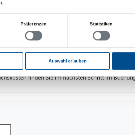
n.
Sonstiges
Haustyp
Präferenzen
Statistiken
Ferienwohnung
Keine Vermietung a
Wärmepumpe
Auswahl erlauben
rauchskosten
uchskosten finden Sie im nächsten Schritt im Buchun