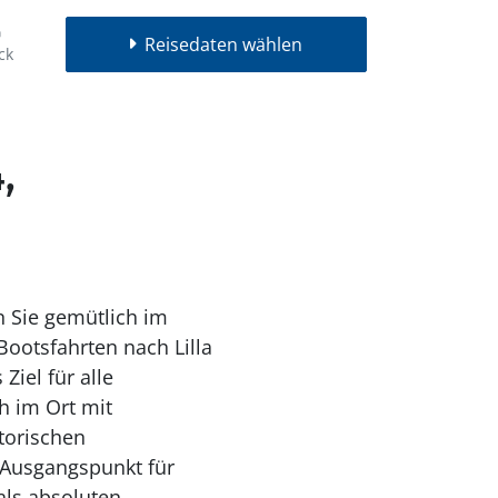
Reisedaten wählen
ck
,
 Sie gemütlich im
ootsfahrten nach Lilla
Ziel für alle
h im Ort mit
torischen
 Ausgangspunkt für
als absoluten