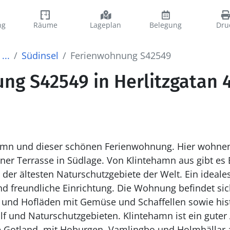
ng
Räume
Lageplan
Belegung
Dru
...
Südinsel
Ferienwohnung S42549
ng S42549 in Herlitzgatan 4
mn und dieser schönen Ferienwohnung. Hier wohnen
er Terrasse in Südlage. Von Klintehamn aus gibt es B
der ältesten Naturschutzgebiete der Welt. Ein ideales 
nd freundliche Einrichtung. Die Wohnung befindet sic
 und Hofläden mit Gemüse und Schaffellen sowie his
f und Naturschutzgebieten. Klintehamn ist ein guter
e Gotland, mit Hoburgen, Vamlingbo und Holmhällar 