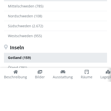
Mittelschweden (785)
Nordschweden (108)
Südschweden (2.672)
Westschweden (955)
Inseln
Gotland (159)
Öland (291)
Beschreibung
Bilder
Ausstattung
Räume
Lagep
Gotland
Nordinsel (36)
Südinsel (104)
Visby (48)