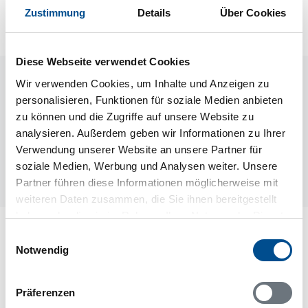
nächsten Schritt im Buchungsformular.
Zustimmung
Details
Über Cookies
Diese Webseite verwendet Cookies
Raumaufteilung
Wir verwenden Cookies, um Inhalte und Anzeigen zu
personalisieren, Funktionen für soziale Medien anbieten
zu können und die Zugriffe auf unsere Website zu
analysieren. Außerdem geben wir Informationen zu Ihrer
Verwendung unserer Website an unsere Partner für
soziale Medien, Werbung und Analysen weiter. Unsere
Partner führen diese Informationen möglicherweise mit
weiteren Daten zusammen, die Sie ihnen bereitgestellt
haben oder die sie im Rahmen Ihrer Nutzung der Dienste
Lageplan
gesammelt haben.
Einwilligungsauswahl
Notwendig
Adresse
Ferienhaus S42514
Präferenzen
Gothem Nors 176