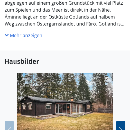
abgelegen auf einem großen Grundstück mit viel Platz
zum Spielen und das Meer ist direkt in der Nähe.
Åminne liegt an der Ostküste Gotlands auf halbem
Weg zwischen Östergarnslandet und Fårö. Gotland ist
keine große Insel und egal, wo Sie wohnen, können Sie
Mehr anzeigen
die Südspitze Visby oder Fårö während eines
Tagesausfluges mit dem Auto besuchen.
Hausbilder