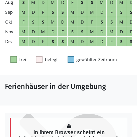
S
M
D
M
D
F
S
S
M
D
M
D
M
D
F
S
S
M
D
M
D
F
S
S
F
S
S
M
D
M
D
F
S
S
M
D
M
D
M
D
F
S
S
M
D
M
D
F
M
D
F
S
S
M
D
M
D
F
S
S
frei
belegt
gewählter Zeitraum
Ferienhäuser in der Umgebung
In Ihrem Browser scheint ein