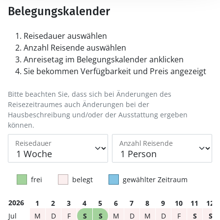
Belegungskalender
Reisedauer auswählen
Anzahl Reisende auswählen
Anreisetag im Belegungskalender anklicken
Sie bekommen Verfügbarkeit und Preis angezeigt
Bitte beachten Sie, dass sich bei Änderungen des
Reisezeitraumes auch Änderungen bei der
Hausbeschreibung und/oder der Ausstattung ergeben
können.
Reisedauer
Anzahl Reisende
frei
belegt
gewählter Zeitraum
2026
1
2
3
4
5
6
7
8
9
10
11
12
M
D
F
S
S
M
D
M
D
F
S
S