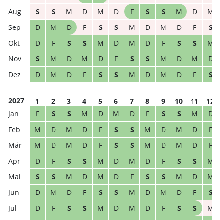
S
S
M
D
M
D
F
S
S
M
D
M
D
M
D
F
S
S
M
D
M
D
F
S
D
F
S
S
M
D
M
D
F
S
S
M
S
M
D
M
D
F
S
S
M
D
M
D
D
M
D
F
S
S
M
D
M
D
F
S
2027
1
2
3
4
5
6
7
8
9
10
11
12
F
S
S
M
D
M
D
F
S
S
M
D
M
D
M
D
F
S
S
M
D
M
D
F
M
D
M
D
F
S
S
M
D
M
D
F
D
F
S
S
M
D
M
D
F
S
S
M
S
S
M
D
M
D
F
S
S
M
D
M
D
M
D
F
S
S
M
D
M
D
F
S
D
F
S
S
M
D
M
D
F
S
S
M