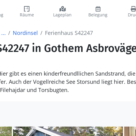
ng
Räume
Lageplan
Belegung
Dru
...
Nordinsel
Ferienhaus S42247
42247 in Gothem Asbrovägen
ier gibt es einen kinderfreundllichen Sandstrand, d
er. Auch der Vogellreiche See Storsund liegt hier. Be
 Filehajdar und Torsbugten.