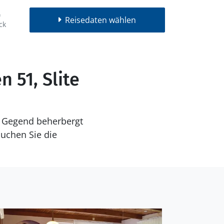
Reisedaten wählen
ck
 51, Slite
ie Gegend beherbergt
suchen Sie die