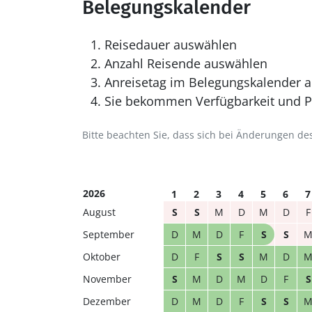
Belegungskalender
Reisedauer auswählen
Anzahl Reisende auswählen
Anreisetag im Belegungskalender a
Sie bekommen Verfügbarkeit und Pr
Bitte beachten Sie, dass sich bei Änderungen 
2026
1
2
3
4
5
6
7
August
S
S
M
D
M
D
F
September
D
M
D
F
S
S
Oktober
D
F
S
S
M
D
November
S
M
D
M
D
F
S
Dezember
D
M
D
F
S
S