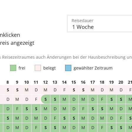
Reisedauer
nklicken
eis angezeigt
des Reisezeitraumes auch Änderungen bei der Hausbeschreibung u
frei
belegt
gewählter Zeitraum
8
9
10
11
12
13
14
15
16
17
18
19
20
2
S
S
M
D
M
D
F
S
S
M
D
M
D
F
M
D
M
D
F
S
S
M
D
M
D
F
S
S
M
D
F
S
S
M
D
M
D
F
S
S
M
D
S
M
D
M
D
F
S
S
M
D
M
D
F
S
M
D
M
D
F
S
S
M
D
M
D
F
S
S