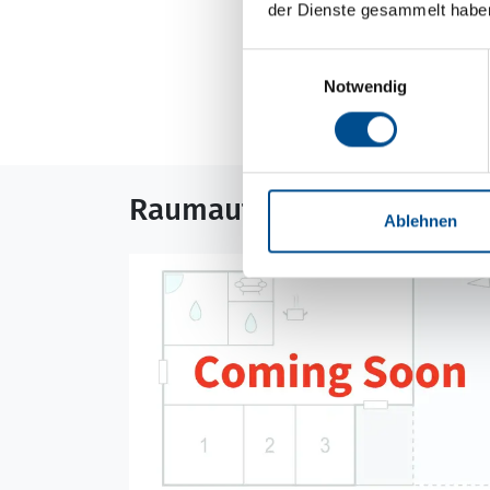
der Dienste gesammelt habe
Neben- und Verb
Einwilligungsauswahl
Die aktuellen Verbra
Notwendig
Raumaufteilung
Ablehnen