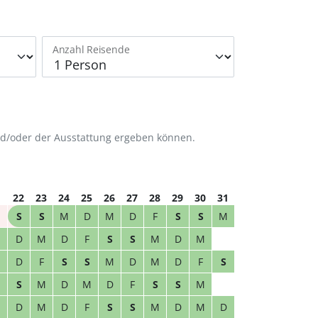
Anzahl Reisende
nd/oder der Ausstattung ergeben können.
1
22
23
24
25
26
27
28
29
30
31
S
S
M
D
M
D
F
S
S
M
M
D
M
D
F
S
S
M
D
M
M
D
F
S
S
M
D
M
D
F
S
S
M
D
M
D
F
S
S
M
M
D
M
D
F
S
S
M
D
M
D