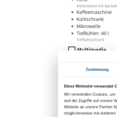
Elektroherd mit Backof
Kaffeemaschine
Kühlschrank
Mikrowelle
Tiefkühler: 40 l
Tiefkühlschrank
Multimedia
Radio
Zustimmung
Diese Webseite verwendet 
Sonstiges
Wir verwenden Cookies, um I
Haustyp
und die Zugriffe auf unsere 
Ferienhaus
Website an unsere Partner fü
möglicherweise mit weiteren