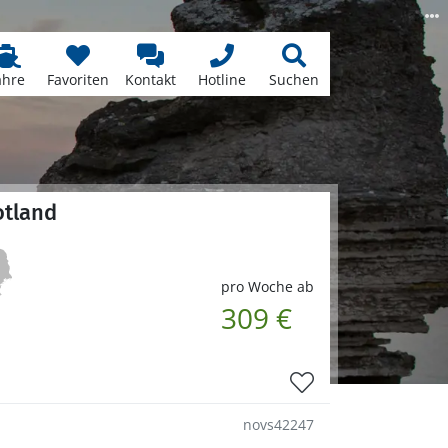
ähre
Favoriten
Kontakt
Hotline
Suchen
otland
pro Woche ab
309 €
novs42247