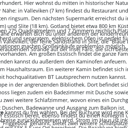
rhundert. Hier wohnst du mitten in historischer Natu
Nähe: in Valleviken (7 km) findest du Restaurant und 
ten ringsum. Den nächsten Supermarkt erreichst du i
km) und Slite (18 km). Gotland bietet etwa 800 km Küst
nen 275 Quadratmetern und 7 Zimmern reichlich Platz.
ähe erwarten dich du unter anderem der kinderfreund
erd und separatem, elektrischem Ofen ist perfekt fü
 Valleviken, der feine Sandstrand in Slite, die “Blaue
nationen machen Großeinkäufe problemlos möglich. E
eraubenden Strände auf der Insel Fårö, die sich beste
 vorhanden. Am großen Esstisch findet die ganze Famil
enden kannst du außerdem den Kaminofen anfeuern
 im Haushaltsraum. Ein weiterer Kamin befindet sic
t hochqualitativen BT Lautsprechern nutzen kannst. Z
ppe in der angrenzenden Bibliothek. Dort befindet s
hoss liegen zudem ein Badezimmer mit Dusche sowie
u zwei weitere Schlafzimmer, wovon eines ein Durc
 Duschen, Badewanne und Ausgang zum Balkon ist.
ge
kannst du frei wählen. Bei der Buchung wird eine 
r Esstisch bereit, ebenso findest du einen Kohlegrill
reise zurücküberwiesen wird. Strom im Haus ist inkl
 “Friggebod” genannt, bietet zwei weitere Schlafplätz
d mit SEK 5,5 vor Ort berechnet. Die Bezahlung hierfü