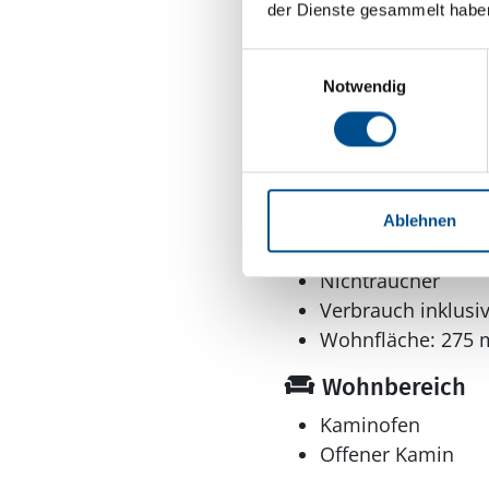
der Dienste gesammelt habe
Anzahl Haustiere 
Anzahl Personen: 
Einwilligungsauswahl
Anzahl Kinder: 4
Notwendig
Baujahr: 1991
Grundstücksfläche
Gemeinsamer Grundst
Haustiere: Nur Hu
Inkl. Endreinigung
Ablehnen
Kinderfreundlich
Nichtraucher
Verbrauch inklusi
Wohnfläche: 275 
Wohnbereich
Kaminofen
Offener Kamin