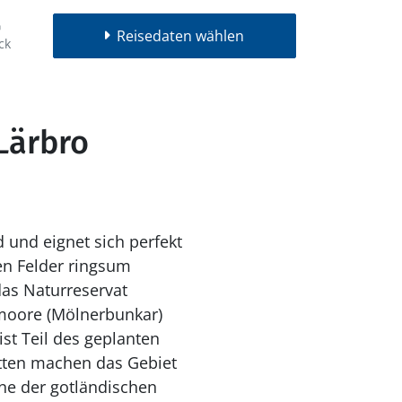
Reisedaten wählen
ck
Lärbro
 und eignet sich perfekt
en Felder ringsum
das Naturreservat
lmoore (Mölnerbunkar)
st Teil des geplanten
tten machen das Gebiet
ine der gotländischen