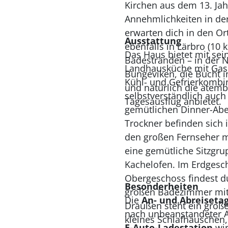
Kirchen aus dem 13. Jah
Annehmlichkeiten in der 
erwarten dich in den Or
Ausstattung
ebenfalls in Lärbro (10 
Das Haus bietet mit sei
Badestränden – in der N
Landhausküche mit Gash
Bungeviken, die Bucht in
Kühl- und Gefrierkombi
und natürlich die atemb
selbstverständlich auch
Tagesausflug anbietet.
gemütlichen Dinner-Ab
Trockner befinden sich
den großen Fernseher mi
eine gemütliche Sitzgru
Kachelofen. Im Erdgesc
Obergeschoss findest d
Besonderheiten
großen Badezimmer mit
Die
An- und Abreiseta
Draußen steht ein große
nach unbeanstandeter Ab
kleines Schlafhäuschen,
E-Auto-Ladestation
wir