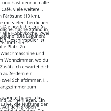
r und hast dennoch alle
Café, viele weitere
n Fårösund (10 km),
e mit vielen, herrlichen
 Die herrliche, große
liche, flache Strand in
r alle Hobbyköche. Zwei
 Lagune” (Blå Lagunen)
in Geschirrspüler ist
ns für einen
ie Platz. Zu
. Waschmaschine und
h im Wohnzimmer, wo du
usätzlich erwartet dich
ich außerdem ein
 zwei Schlafzimmer. Im
hgangszimmer zum
Kaution erhoben, die
 und Sonnenliegen. Ein
usive, die Nutzung der
e. Auf dem großen
r erfolgt per App. Die