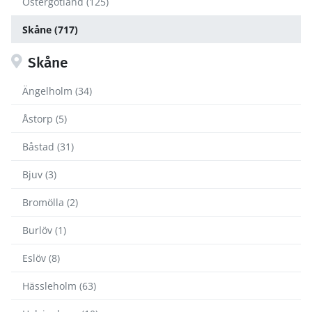
Östergötland (125)
Skåne (717)
Skåne
Ängelholm (34)
Åstorp (5)
Båstad (31)
Bjuv (3)
Bromölla (2)
Burlöv (1)
Eslöv (8)
Hässleholm (63)