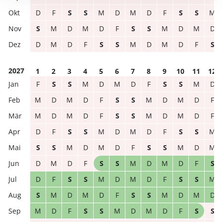
D
F
S
S
M
D
M
D
F
S
S
M
S
M
D
M
D
F
S
S
M
D
M
D
D
M
D
F
S
S
M
D
M
D
F
S
2027
1
2
3
4
5
6
7
8
9
10
11
12
F
S
S
M
D
M
D
F
S
S
M
D
M
D
M
D
F
S
S
M
D
M
D
F
M
D
M
D
F
S
S
M
D
M
D
F
D
F
S
S
M
D
M
D
F
S
S
M
S
S
M
D
M
D
F
S
S
M
D
M
D
M
D
F
S
S
M
D
M
D
F
S
D
F
S
S
M
D
M
D
F
S
S
M
S
M
D
M
D
F
S
S
M
D
M
D
M
D
F
S
S
M
D
M
D
F
S
S