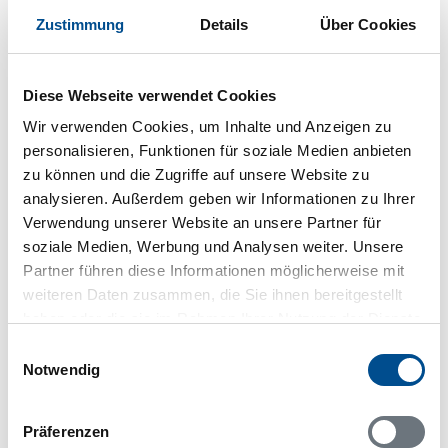
24372 Tjörnarp
Zustimmung
Details
Über Cookies
Diese Webseite verwendet Cookies
In Ihrem Browser scheint ein
Wir verwenden Cookies, um Inhalte und Anzeigen zu
Skriptblocker/AdBlocker aktiviert zu sein!
personalisieren, Funktionen für soziale Medien anbieten
Das Bereitstellen und Ausführen einiger
zu können und die Zugriffe auf unsere Website zu
Funktionen wird dadurch auf dieser Seite
analysieren. Außerdem geben wir Informationen zu Ihrer
verhindert. Um die Funktionen nutzen zu können,
Verwendung unserer Website an unsere Partner für
deaktivieren Sie bitte den Blocker für diese Seite
soziale Medien, Werbung und Analysen weiter. Unsere
oder setzen sie auf Ihre Whitelist.
Partner führen diese Informationen möglicherweise mit
weiteren Daten zusammen, die Sie ihnen bereitgestellt
Hinweis:
Nachdem Sie Ihre Erlaubnis gegeben
haben oder die sie im Rahmen Ihrer Nutzung der Dienste
haben, können Sie weiterhin selbst bestimmen,
welche Funktionen genutzt werden sollen.
gesammelt haben.
Einwilligungsauswahl
Notwendig
Präferenzen
Belegungskalender