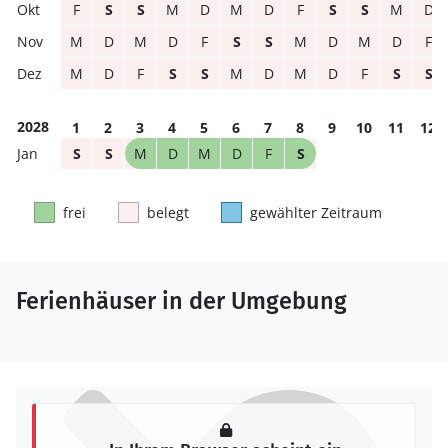
F
S
S
M
D
M
D
F
S
S
M
D
M
D
M
D
F
S
S
M
D
M
D
F
M
D
F
S
S
M
D
M
D
F
S
S
2028
1
2
3
4
5
6
7
8
9
10
11
12
S
S
M
D
M
D
F
S
frei
belegt
gewählter Zeitraum
Ferienhäuser in der Umgebung