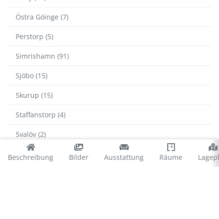
Östra Göinge (7)
Perstorp (5)
Simrishamn (91)
Sjöbo (15)
Skurup (15)
Staffanstorp (4)
Svalöv (2)
Svedala (2)
Beschreibung
Bilder
Ausstattung
Räume
Lagep
Tomelilla (38)
Trelleborg (23)
Vellinge (11)