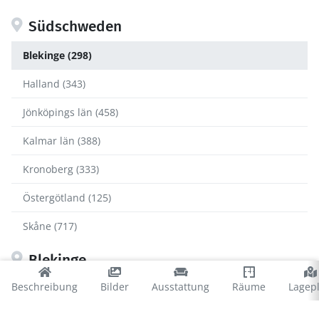
Südschweden
Blekinge (298)
Halland (343)
Jönköpings län (458)
Kalmar län (388)
Kronoberg (333)
Östergötland (125)
Skåne (717)
Blekinge
Beschreibung
Bilder
Ausstattung
Räume
Lagep
Karlshamn (36)
Karlskrona (99)