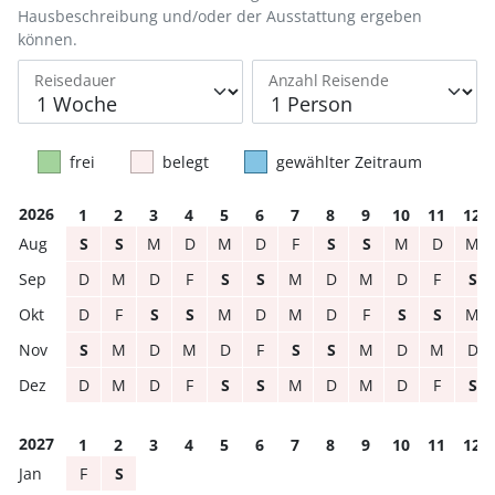
Hausbeschreibung und/oder der Ausstattung ergeben
können.
Reisedauer
Anzahl Reisende
frei
belegt
gewählter Zeitraum
2026
1
2
3
4
5
6
7
8
9
10
11
12
S
S
M
D
M
D
F
S
S
M
D
M
D
M
D
F
S
S
M
D
M
D
F
S
D
F
S
S
M
D
M
D
F
S
S
M
S
M
D
M
D
F
S
S
M
D
M
D
D
M
D
F
S
S
M
D
M
D
F
S
2027
1
2
3
4
5
6
7
8
9
10
11
12
F
S