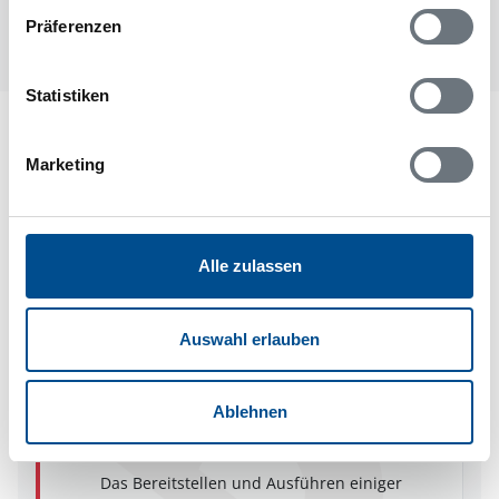
Präferenzen
Statistiken
Lageplan
Marketing
Adresse
Ferienhaus 92111
Björkemöllavägen 1607
Alle zulassen
Norje
29493 Sölvesborg
Auswahl erlauben
Ablehnen
In Ihrem Browser scheint ein
Skriptblocker/AdBlocker aktiviert zu sein!
Das Bereitstellen und Ausführen einiger