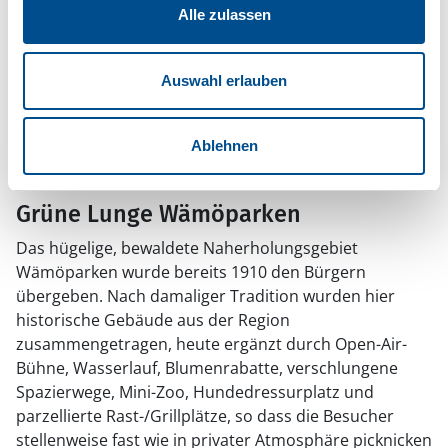
Besonders von Mitte Juni bis Mitte August ist
Alle zulassen
Blekingetrafiken mit Fähren und Booten im
Schärengarten
unterwegs. Linienverkehr über Wasser
besteht ab Fisktorget und Handelshamnen, nahe
Auswahl erlauben
Stumholmen. Dort legt auch die knallgelbe Aspö-Fähre
ab, die als Teil des Straßennetzes gilt und kostenlos zu
benutzen ist. Südöstlich Karlskronas führen Straßen
Ablehnen
auf einige nahe Inseln.
Grüne Lunge Wämöparken
Das hügelige, bewaldete Naherholungsgebiet
Wämöparken wurde bereits 1910 den Bürgern
übergeben. Nach damaliger Tradition wurden hier
historische Gebäude aus der Region
zusammengetragen, heute ergänzt durch Open-Air-
Bühne, Wasserlauf, Blumenrabatte, verschlungene
Spazierwege, Mini-Zoo, Hundedressurplatz und
parzellierte Rast-/Grillplätze, so dass die Besucher
stellenweise fast wie in privater Atmosphäre picknicken