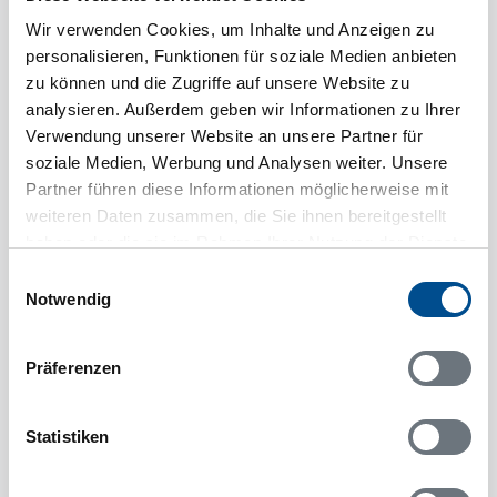
Wir verwenden Cookies, um Inhalte und Anzeigen zu
personalisieren, Funktionen für soziale Medien anbieten
zu können und die Zugriffe auf unsere Website zu
analysieren. Außerdem geben wir Informationen zu Ihrer
Verwendung unserer Website an unsere Partner für
soziale Medien, Werbung und Analysen weiter. Unsere
Partner führen diese Informationen möglicherweise mit
weiteren Daten zusammen, die Sie ihnen bereitgestellt
haben oder die sie im Rahmen Ihrer Nutzung der Dienste
gesammelt haben.
Einwilligungsauswahl
4 Personen
Notwendig
keine Haustiere
pro Woche ab
743 €
1 Schlafzimmer
Präferenzen
120 m zum Wasser
Statistiken
DanCenter
dnc57501