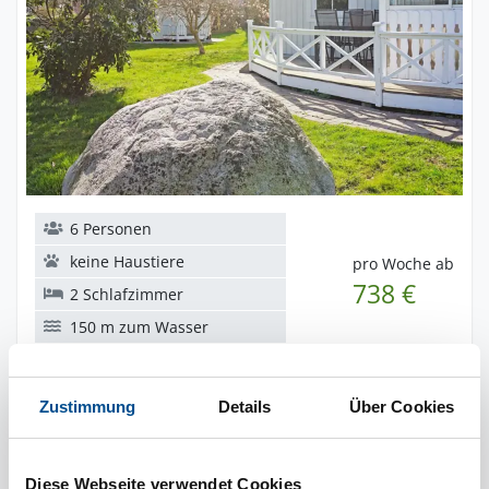
6 Personen
keine Haustiere
pro Woche ab
738 €
2 Schlafzimmer
150 m zum Wasser
Zustimmung
Details
Über Cookies
DanCenter
dnc45720
Ferienhaus 57501 in Sölvesborg / Blekinge
Diese Webseite verwendet Cookies