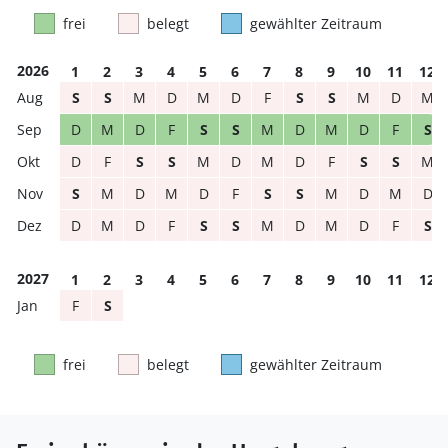
frei
belegt
gewählter Zeitraum
2026
1
2
3
4
5
6
7
8
9
10
11
12
S
S
M
D
M
D
F
S
S
M
D
M
D
M
D
F
S
S
M
D
M
D
F
S
D
F
S
S
M
D
M
D
F
S
S
M
S
M
D
M
D
F
S
S
M
D
M
D
D
M
D
F
S
S
M
D
M
D
F
S
2027
1
2
3
4
5
6
7
8
9
10
11
12
F
S
frei
belegt
gewählter Zeitraum