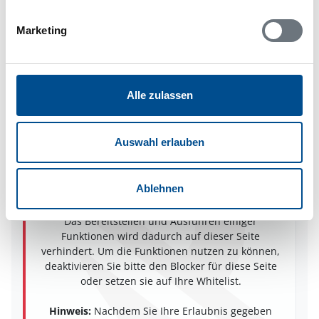
Marketing
Adresse
Ferienhaus 63535
Sonatvägen 5254
Sandviken
Alle zulassen
29491 Sölvesborg
Auswahl erlauben
In Ihrem Browser scheint ein
Ablehnen
Skriptblocker/AdBlocker aktiviert zu sein!
Das Bereitstellen und Ausführen einiger
Funktionen wird dadurch auf dieser Seite
verhindert. Um die Funktionen nutzen zu können,
deaktivieren Sie bitte den Blocker für diese Seite
oder setzen sie auf Ihre Whitelist.
Hinweis:
Nachdem Sie Ihre Erlaubnis gegeben