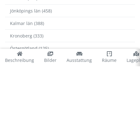
Jönköpings län (458)
Kalmar län (388)
Kronoberg (333)
Östergötland (125)
Beschreibung
Bilder
Ausstattung
Räume
Lagep
Skåne (717)
Blekinge
Karlshamn (36)
Karlskrona (99)
Olofström (14)
Ronneby (81)
Sölvesborg (88)