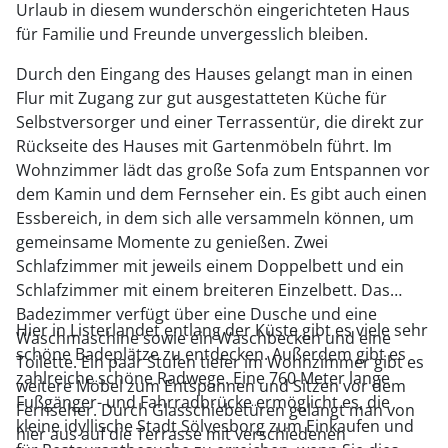
Urlaub in diesem wunderschön eingerichteten Haus
für Familie und Freunde unvergesslich bleiben.
Durch den Eingang des Hauses gelangt man in einen
Flur mit Zugang zur gut ausgestatteten Küche für
Selbstversorger und einer Terrassentür, die direkt zur
Rückseite des Hauses mit Gartenmöbeln führt. Im
Wohnzimmer lädt das große Sofa zum Entspannen vor
dem Kamin und dem Fernseher ein. Es gibt auch einen
Essbereich, in dem sich alle versammeln können, um
gemeinsame Momente zu genießen. Zwei
Schlafzimmer mit jeweils einem Doppelbett und ein
Schlafzimmer mit einem breiteren Einzelbett. Das
Badezimmer verfügt über eine Dusche und eine
Hier in Listerlandet entlang der Küste gibt es viele sehr
Waschmaschine sowie ein Waschbecken und eine
schöne Badeplätze zu entdecken. Außerdem gibt es
Toilette. Ein paar Stufen tiefer im Wohnzimmer gibt es
zahlreiche schöne Radwege. Eine 760 Meter lange
weitere Möbel zum Entspannen und Sitzen vor dem
Fußgänger- und Fahrradbrücke ermöglicht es, die
Fernseher. Durch Glasschiebetüren gelangt man von
kleine idyllische Stadt Sölvesborg zum Einkaufen und
hier aus auf die Terrasse mit verschiedenen