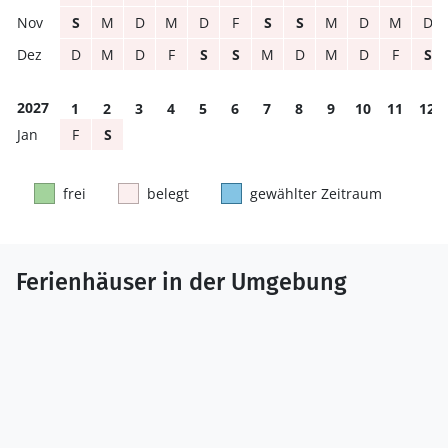
S
M
D
M
D
F
S
S
M
D
M
D
D
M
D
F
S
S
M
D
M
D
F
S
2027
1
2
3
4
5
6
7
8
9
10
11
12
F
S
frei
belegt
gewählter Zeitraum
Ferienhäuser in der Umgebung