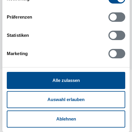
Präferenzen
Statistiken
Marketing
Lageplan
Alle zulassen
Adresse
Auswahl erlauben
Ferienhaus 54371
Rådmansgatan 17
Sölvesborg
Ablehnen
29434 Sölvesborg