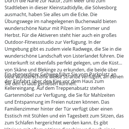
Durch die Nähe zur Natur, zum Meer und zum
Stadtleben in dieser Kleinstadtidylle, die Sölvesborg
ausmacht, haben Sie alles um die Ecke. Die
Übungswege im nahegelegenen Buchenwald bieten
wunderschöne Natur mit Pilzen im Sommer und
Herbst. Für die Aktiveren steht hier auch ein großes
Outdoor-Fitnessstudio zur Verfügung. In der
Umgebung gibt es zudem viele Radwege, die Sie in die
wunderschöne Landschaft von Listerlandet führen. Die
Unterkunft ist ebenfalls perfekt gelegen, um die Küste
von Skåne und Blekinge zu erkunden, die beide über
Ein ebenerdiger Gehweg führt Sie vom Parkplatz an
viele wunderschöne weiße Strände verfügen, an denen
der Einfahrt über den Kies vor dem Haus zum
Sie den Urlaub genießen können.
Kellereingang. Auf dem Treppenabsatz stehen
Gartenmöbel zur Verfügung, die Sie für Mahlzeiten
und Entspannung im Freien nutzen können. Das
Familienzimmer hinter der Tür verfügt über einen
Esstisch mit Stühlen und ein Tagesbett zum Sitzen, das
zum Schlafen hergerichtet werden kann. Es gibt