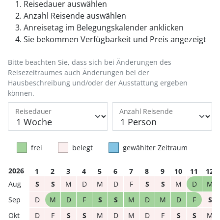
Reisedauer auswählen
Anzahl Reisende auswählen
Anreisetag im Belegungskalender anklicken
Sie bekommen Verfügbarkeit und Preis angezeigt
Bitte beachten Sie, dass sich bei Änderungen des
Reisezeitraumes auch Änderungen bei der
Hausbeschreibung und/oder der Ausstattung ergeben
können.
Reisedauer
Anzahl Reisende
frei
belegt
gewählter Zeitraum
2026
1
2
3
4
5
6
7
8
9
10
11
12
S
S
M
D
M
D
F
S
S
M
D
M
D
M
D
F
S
S
M
D
M
D
F
S
D
F
S
S
M
D
M
D
F
S
S
M