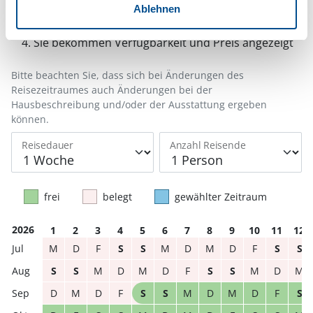
Anzahl Reisende auswählen
Ablehnen
Anreisetag im Belegungskalender anklicken
Sie bekommen Verfügbarkeit und Preis angezeigt
Bitte beachten Sie, dass sich bei Änderungen des
Reisezeitraumes auch Änderungen bei der
Hausbeschreibung und/oder der Ausstattung ergeben
können.
Reisedauer
Anzahl Reisende
frei
belegt
gewählter Zeitraum
2026
1
2
3
4
5
6
7
8
9
10
11
12
M
D
F
S
S
M
D
M
D
F
S
S
S
S
M
D
M
D
F
S
S
M
D
M
D
M
D
F
S
S
M
D
M
D
F
S