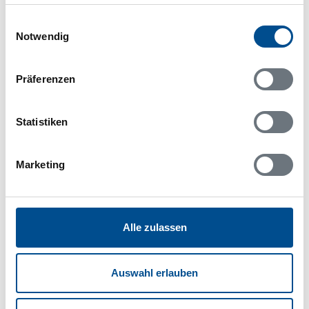
haben oder die sie im Rahmen Ihrer Nutzung der Dienste
gesammelt haben.
Einwilligungsauswahl
Notwendig
In Ihrem Browser scheint ein
Skriptblocker/AdBlocker aktiviert zu sein!
Präferenzen
Das Bereitstellen und Ausführen einiger
Funktionen wird dadurch auf dieser Seite
verhindert. Um die Funktionen nutzen zu können,
Statistiken
deaktivieren Sie bitte den Blocker für diese Seite
oder setzen sie auf Ihre Whitelist.
Marketing
Hinweis:
Nachdem Sie Ihre Erlaubnis gegeben
haben, können Sie weiterhin selbst bestimmen,
welche Funktionen genutzt werden sollen.
Alle zulassen
Belegungskalender
Auswahl erlauben
Reisedauer auswählen