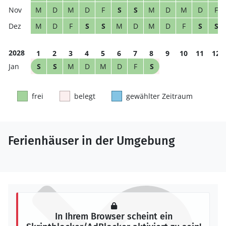
M
D
M
D
F
S
S
M
D
M
D
F
M
D
F
S
S
M
D
M
D
F
S
S
2028
1
2
3
4
5
6
7
8
9
10
11
12
S
S
M
D
M
D
F
S
frei
belegt
gewählter Zeitraum
Ferienhäuser in der Umgebung
In Ihrem Browser scheint ein