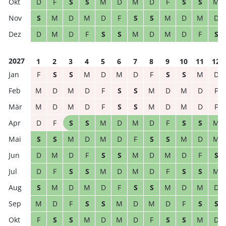
D
F
S
S
M
D
M
D
F
S
S
M
S
M
D
M
D
F
S
S
M
D
M
D
D
M
D
F
S
S
M
D
M
D
F
S
2027
1
2
3
4
5
6
7
8
9
10
11
12
F
S
S
M
D
M
D
F
S
S
M
D
M
D
M
D
F
S
S
M
D
M
D
F
M
D
M
D
F
S
S
M
D
M
D
F
D
F
S
S
M
D
M
D
F
S
S
M
S
S
M
D
M
D
F
S
S
M
D
M
D
M
D
F
S
S
M
D
M
D
F
S
D
F
S
S
M
D
M
D
F
S
S
M
S
M
D
M
D
F
S
S
M
D
M
D
M
D
F
S
S
M
D
M
D
F
S
S
F
S
S
M
D
M
D
F
S
S
M
D