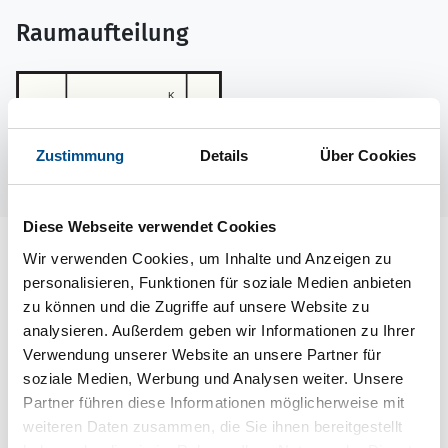
Raumaufteilung
Zustimmung
Details
Über Cookies
Diese Webseite verwendet Cookies
Lageplan
Wir verwenden Cookies, um Inhalte und Anzeigen zu
personalisieren, Funktionen für soziale Medien anbieten
Adresse
zu können und die Zugriffe auf unsere Website zu
Ferienhaus 16577
analysieren. Außerdem geben wir Informationen zu Ihrer
Brantavägen 5
Verwendung unserer Website an unsere Partner für
Nogersund
soziale Medien, Werbung und Analysen weiter. Unsere
29495 Sölvesborg
Partner führen diese Informationen möglicherweise mit
weiteren Daten zusammen, die Sie ihnen bereitgestellt