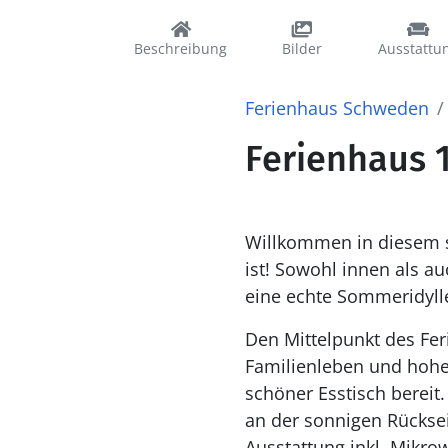
Beschreibung
Bilder
Ausstattu
Ferienhaus Schweden
Ferienhaus 
Willkommen in diesem s
ist! Sowohl innen als au
eine echte Sommeridyll
Den Mittelpunkt des Fer
Familienleben und hoher Decke bis zum First. Do
schöner Esstisch bereit
an der sonnigen Rückse
Ausstattung inkl. Mikro