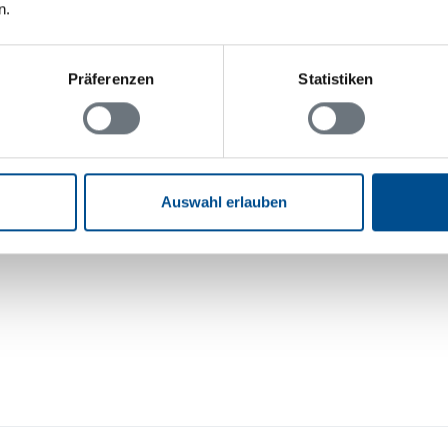
n.
Anzahl Toiletten: 1
Waschmaschine
Präferenzen
Statistiken
Aussenbereich
Gartenmöbel
Auswahl erlauben
ernsehen
Grill