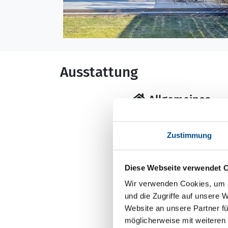
Ausstattung
Allgemeines
Baujahr: 2018
Nichtraucher
Zustimmung
Wohnfläche: 80 m
Diese Webseite verwendet 
Wir verwenden Cookies, um I
Küche
und die Zugriffe auf unsere 
Dunstabzug
Website an unsere Partner fü
möglicherweise mit weiteren
Geschirrspüler