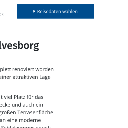
Reisedaten wählen
ck
lvesborg
lett renoviert worden
einer attraktiven Lage
viel Platz für das
 großen Terrasenfläche
man eine moderne
 Schlafzimmer bereit;