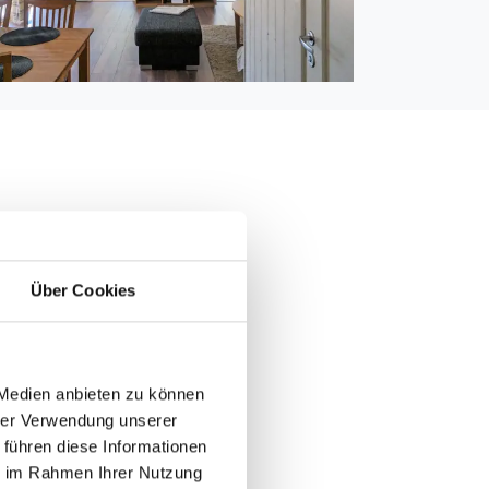
000 m
000
Über Cookies
 250 m
m
 Medien anbieten zu können
hrer Verwendung unserer
 führen diese Informationen
ie im Rahmen Ihrer Nutzung
 1