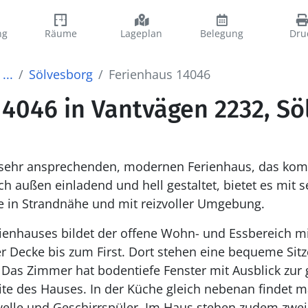
ng
Räume
Lageplan
Belegung
Dru
...
Sölvesborg
Ferienhaus 14046
14046 in Vantvägen 2232, Sö
ehr ansprechenden, modernen Ferienhaus, das komp
ch außen einladend und hell gestaltet, bietet es mit s
e in Strandnähe und mit reizvoller Umgebung.
ienhauses bildet der offene Wohn- und Essbereich mit 
rt stehen eine bequeme Sitzecke und auch ein
. Das Zimmer hat bodentiefe Fenster mit Ausblick zur
ite des Hauses. In der Küche gleich nebenan findet 
welle und Geschirrspüler. Im Haus stehen zudem zwei