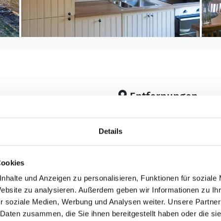
Entfernungen
Abstand Einkauf: 9.
Abstand Golfplatz: 1
Details
²
Abstand Restaurant:
Abstand Küste: 250 
Cookies
Badestelle
nhalte und Anzeigen zu personalisieren, Funktionen für soziale
Bad
Website zu analysieren. Außerdem geben wir Informationen zu I
Anzahl Duschen: 1
r soziale Medien, Werbung und Analysen weiter. Unsere Partner
 Daten zusammen, die Sie ihnen bereitgestellt haben oder die s
Anzahl Badezimmer: