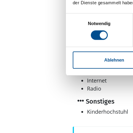
der Dienste gesammelt habe
Herd
Kaffeemaschine
Einwilligungsauswahl
Kühlschrank
Notwendig
Kühl-Gefrier-Kombi
Mikrowelle
Multimedia
DVD-Player
Ablehnen
Internationales F
dänisches Fernsehen
Internet
Radio
Sonstiges
Kinderhochstuhl