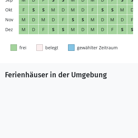
F
S
S
M
D
M
D
F
S
S
M
D
M
D
M
D
F
S
S
M
D
M
D
F
M
D
F
S
S
M
D
M
D
F
S
S
frei
belegt
gewählter Zeitraum
Ferienhäuser in der Umgebung