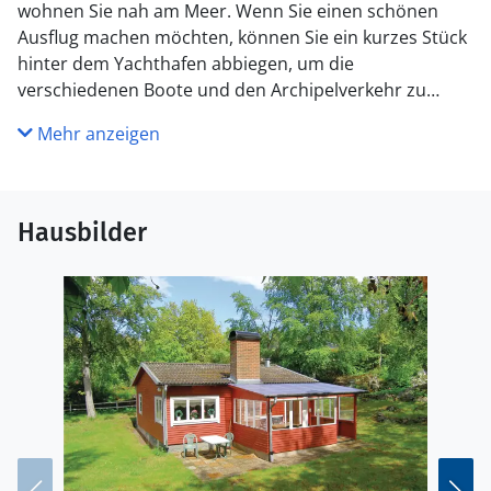
wohnen Sie nah am Meer. Wenn Sie einen schönen
Ausflug machen möchten, können Sie ein kurzes Stück
hinter dem Yachthafen abbiegen, um die
verschiedenen Boote und den Archipelverkehr zu
sehen.
Mehr anzeigen
Tagesausflüge während Ihres Urlaubs in Ronneby
bieten die Möglichkeit, das Blekinge-Archipel zu
erkunden. Vom Yachthafen Ronneby gelangen Sie mit
dem Archipelverkehr nach Aspan, Karön und Halvön.
Hausbilder