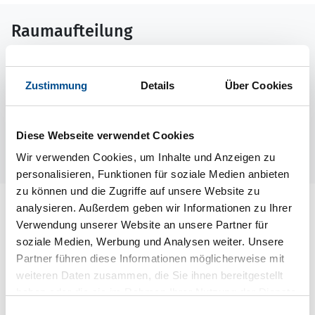
Raumaufteilung
Zustimmung
Details
Über Cookies
Diese Webseite verwendet Cookies
Wir verwenden Cookies, um Inhalte und Anzeigen zu
personalisieren, Funktionen für soziale Medien anbieten
zu können und die Zugriffe auf unsere Website zu
Lageplan
analysieren. Außerdem geben wir Informationen zu Ihrer
Verwendung unserer Website an unsere Partner für
soziale Medien, Werbung und Analysen weiter. Unsere
Adresse
Partner führen diese Informationen möglicherweise mit
Ferienhaus S03413
weiteren Daten zusammen, die Sie ihnen bereitgestellt
Rördromsvägen 4
haben oder die sie im Rahmen Ihrer Nutzung der Dienste
gesammelt haben.
372 00 Ronneby
Einwilligungsauswahl