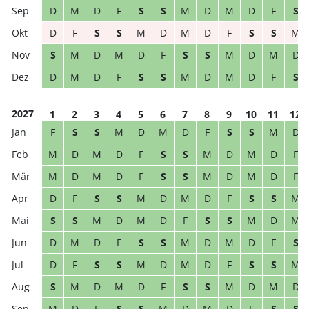
D
M
D
F
S
S
M
D
M
D
F
S
D
F
S
S
M
D
M
D
F
S
S
M
S
M
D
M
D
F
S
S
M
D
M
D
D
M
D
F
S
S
M
D
M
D
F
S
2027
1
2
3
4
5
6
7
8
9
10
11
12
F
S
S
M
D
M
D
F
S
S
M
D
M
D
M
D
F
S
S
M
D
M
D
F
M
D
M
D
F
S
S
M
D
M
D
F
D
F
S
S
M
D
M
D
F
S
S
M
S
S
M
D
M
D
F
S
S
M
D
M
D
M
D
F
S
S
M
D
M
D
F
S
D
F
S
S
M
D
M
D
F
S
S
M
S
M
D
M
D
F
S
S
M
D
M
D
M
D
F
S
S
M
D
M
D
F
S
S