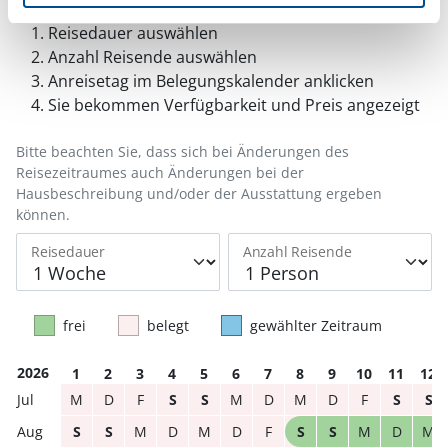
Reisedauer auswählen
Anzahl Reisende auswählen
Anreisetag im Belegungskalender anklicken
Sie bekommen Verfügbarkeit und Preis angezeigt
Bitte beachten Sie, dass sich bei Änderungen des
Reisezeitraumes auch Änderungen bei der
Hausbeschreibung und/oder der Ausstattung ergeben
können.
Reisedauer
Anzahl Reisende
frei
belegt
gewählter Zeitraum
2026
1
2
3
4
5
6
7
8
9
10
11
12
M
D
F
S
S
M
D
M
D
F
S
S
S
S
M
D
M
D
F
S
S
M
D
M