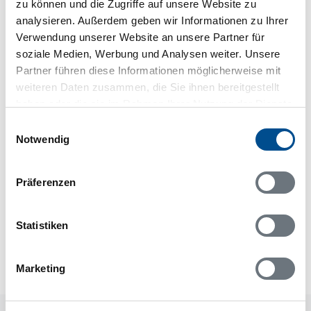
zu können und die Zugriffe auf unsere Website zu
Wasser
analysieren. Außerdem geben wir Informationen zu Ihrer
Besonderheiten
Verwendung unserer Website an unsere Partner für
Gute Angelmöglichkeiten
soziale Medien, Werbung und Analysen weiter. Unsere
Besonderheiten
Partner führen diese Informationen möglicherweise mit
Bettwäsche und Handtücher optional: 20 € / Person.
weiteren Daten zusammen, die Sie ihnen bereitgestellt
Zwei Kanus optional: 60 € / Woche oder 25 € / Tag.
Kanus müssen selbst per Rollwagen zum See
haben oder die sie im Rahmen Ihrer Nutzung der Dienste
transportiert werden. Späte Abreise bis 13 Uhr
gesammelt haben.
Einwilligungsauswahl
optional:
Notwendig
Ladestation für Elektroautos
Präferenzen
Neben- und Verbrauchskosten
Statistiken
Die aktuellen Verbrauchskosten finden Sie im
nächsten Schritt im Buchungsformular.
Marketing