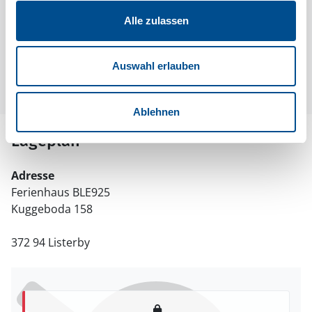
Raumaufteilung
Alle zulassen
Leider liegen uns zur Zeit keine Grundrisse vor.
Manchmal befinden sich aber unter den Bildern der
Auswahl erlauben
Ferienunterkunft Informationen zur Raumaufteilung.
Ablehnen
Lageplan
Adresse
Ferienhaus BLE925
Kuggeboda 158
372 94 Listerby