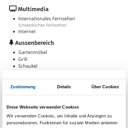
Multimedia
Internationales Fernsehen
Schwedisches Fernsehen
Internet
Aussenbereich
Gartenmöbel
Grill
Schaukel
Spielhaus
Terrasse: 1 m²
Trampolin
Zustimmung
Details
Über Cookies
Sonstiges
Anglerfreundlich
Diese Webseite verwendet Cookies
Bei diesem Haus inkl.
Wir verwenden Cookies, um Inhalte und Anzeigen zu
Heizung
personalisieren, Funktionen für soziale Medien anbieten
Strom