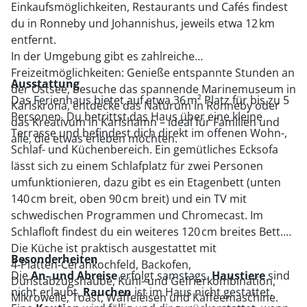
Einkaufsmöglichkeiten, Restaurants und Cafés findest
du in Ronneby und Johannishus, jeweils etwa 12 km
entfernt.
In der Umgebung gibt es zahlreiche
Freizeitmöglichkeiten: Genieße entspannte Stunden an
Ausstattung
der Ostsee, besuche das spannende Marinemuseum in
Das Ferienhaus bietet auf etwa 36 m² Platz für bis zu 5
Karlskrona, entdecke das Naturum in Ronneby oder
Personen. Du betrittst das Haus über eine kleine
das Kreativum in Karlshamn – ideal für Familien und
Terrasse und befindest dich direkt im offenen Wohn-,
alle, die etwas erleben möchten.
Schlaf- und Küchenbereich. Ein gemütliches Ecksofa
lässt sich zu einem Schlafplatz für zwei Personen
umfunktionieren, dazu gibt es ein Etagenbett (unten
140 cm breit, oben 90 cm breit) und ein TV mit
schwedischen Programmen und Chromecast. Im
Schlafloft findest du ein weiteres 120 cm breites Bett.
Die Küche ist praktisch ausgestattet mit
Besonderheiten
4‑Platten‑Cerankochfeld, Backofen,
Die
An- und Abreise
erfolgt samstags.
Haustiere
sind
Dunstabzugshaube, Kühl- und Gefrierkombination,
nicht erlaubt,
Rauchen
ist im Haus nicht gestattet.
Mikrowelle, Toast, Waffeleisen und Kaffeemaschine.