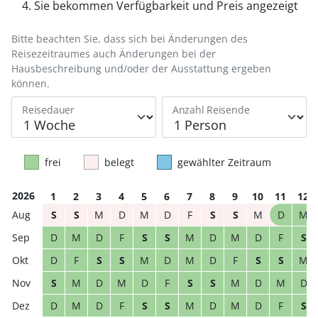
Sie bekommen Verfügbarkeit und Preis angezeigt
Bitte beachten Sie, dass sich bei Änderungen des
Reisezeitraumes auch Änderungen bei der
Hausbeschreibung und/oder der Ausstattung ergeben
können.
Reisedauer
Anzahl Reisende
frei
belegt
gewählter Zeitraum
2026
1
2
3
4
5
6
7
8
9
10
11
12
S
S
M
D
M
D
F
S
S
M
D
M
D
M
D
F
S
S
M
D
M
D
F
S
D
F
S
S
M
D
M
D
F
S
S
M
S
M
D
M
D
F
S
S
M
D
M
D
D
M
D
F
S
S
M
D
M
D
F
S