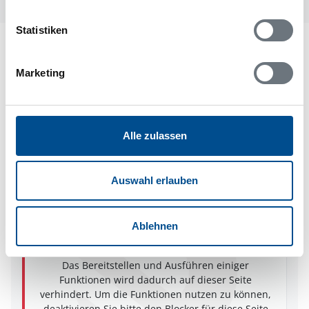
Statistiken
Lageplan
Marketing
Adresse
Ferienhaus 56907
Väbyvägen 99
Vieryd
Alle zulassen
37290 Ronneby
Auswahl erlauben
Ablehnen
In Ihrem Browser scheint ein
Skriptblocker/AdBlocker aktiviert zu sein!
Das Bereitstellen und Ausführen einiger
Funktionen wird dadurch auf dieser Seite
verhindert. Um die Funktionen nutzen zu können,
deaktivieren Sie bitte den Blocker für diese Seite