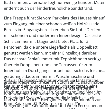
Bad nehmen, alternativ liegt nur wenige hundert Meter
entfernt auch der kinderfreundliche Sandstrand.
Eine Treppe führt Sie vom Parkplatz des Hauses hinauf
zum Eingang mit einer schönen weißen Holzfassade.
Bereits im Eingangsbereich erleben Sie hohe Decken
mit schönem und modernem Innendesign. Das erste
Schlafzimmer mit Etagenbett bietet Platz für 3
Personen, da die untere Liegefläche als Doppelbett
genutzt werden kann, mit einer Einzelkoje darüber.
Das nächste Schlafzimmer mit Teppichboden verfügt
über ein Doppelbett und eine Terrassentür zum
Innenhof. Im Durchgangsflur befindet sich das frische,
geräumige Badezimmer mit Waschmaschine und
Auf der Halbinsel Väbynäs erwartet Sie fantastische
großen Kleiderschränken als Stauraum. Danach haben
Natur und ein wunderschöner Schärengarten, eine
Sie Ausblick aus dem verglasten Fenstergiebel im
Mischung aus Wald, Felsen, Sandstrand und Meer. Im
Wohnzimmer. Der Raum ist groß, mit hohen Decken
Freizeitdorf Svalemåla besteht die Möglichkeit, ein
und schönem Licht. Hier gibt es einen Kaminofen zur
Boot, Kajak und SUP-Board zu mieten. Für
Steigerung der Gemütlichkeit und einen Fernseher, in