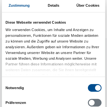
Zustimmung
Details
Über Cookies
Neben- und Verbrauchskosten
Die aktuellen Verbrauchskosten finden Sie im
nächsten Schritt im Buchungsformular.
Diese Webseite verwendet Cookies
Wir verwenden Cookies, um Inhalte und Anzeigen zu
personalisieren, Funktionen für soziale Medien anbieten
zu können und die Zugriffe auf unsere Website zu
Raumaufteilung
analysieren. Außerdem geben wir Informationen zu Ihrer
Verwendung unserer Website an unsere Partner für
soziale Medien, Werbung und Analysen weiter. Unsere
Partner führen diese Informationen möglicherweise mit
weiteren Daten zusammen, die Sie ihnen bereitgestellt
haben oder die sie im Rahmen Ihrer Nutzung der Dienste
gesammelt haben.
Einwilligungsauswahl
Notwendig
Präferenzen