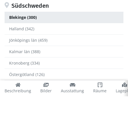
Südschweden
Blekinge (300)
Halland (342)
Jönköpings län (459)
Kalmar län (388)
Kronoberg (334)
Östergötland (126)
Skåne (718)
Beschreibung
Bilder
Ausstattung
Räume
Lagep
Blekinge
Karlshamn (36)
Karlskrona (99)