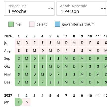
Reisedauer
Anzahl Reisende
frei
belegt
gewählter Zeitraum
2026
1
2
3
4
5
6
7
8
9
10
11
12
M
D
F
S
S
M
D
M
D
F
S
S
S
S
M
D
M
D
F
S
S
M
D
M
D
M
D
F
S
S
M
D
M
D
F
S
D
F
S
S
M
D
M
D
F
S
S
M
S
M
D
M
D
F
S
S
M
D
M
D
D
M
D
F
S
S
M
D
M
D
F
S
2027
1
2
3
4
5
6
7
8
9
10
11
12
F
S