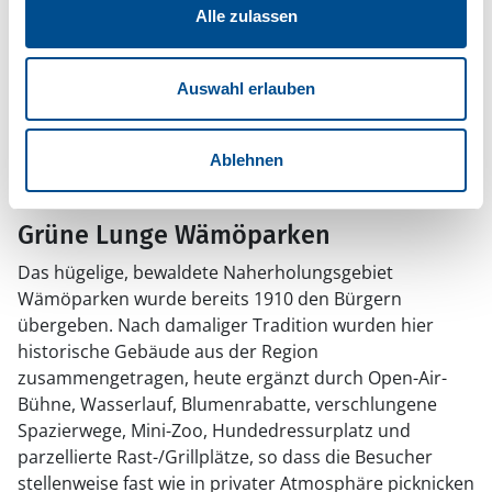
Besonders von Mitte Juni bis Mitte August ist
Alle zulassen
Blekingetrafiken mit Fähren und Booten im
Schärengarten
unterwegs. Linienverkehr über Wasser
besteht ab Fisktorget und Handelshamnen, nahe
Auswahl erlauben
Stumholmen. Dort legt auch die knallgelbe Aspö-Fähre
ab, die als Teil des Straßennetzes gilt und kostenlos zu
benutzen ist. Südöstlich Karlskronas führen Straßen
Ablehnen
auf einige nahe Inseln.
Grüne Lunge Wämöparken
Das hügelige, bewaldete Naherholungsgebiet
Wämöparken wurde bereits 1910 den Bürgern
übergeben. Nach damaliger Tradition wurden hier
historische Gebäude aus der Region
zusammengetragen, heute ergänzt durch Open-Air-
Bühne, Wasserlauf, Blumenrabatte, verschlungene
Spazierwege, Mini-Zoo, Hundedressurplatz und
parzellierte Rast-/Grillplätze, so dass die Besucher
stellenweise fast wie in privater Atmosphäre picknicken