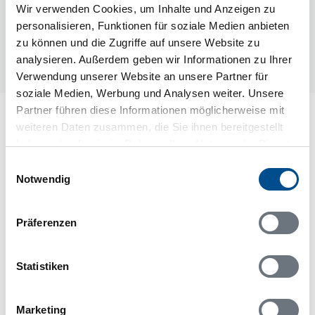
Wir verwenden Cookies, um Inhalte und Anzeigen zu
personalisieren, Funktionen für soziale Medien anbieten
zu können und die Zugriffe auf unsere Website zu
analysieren. Außerdem geben wir Informationen zu Ihrer
Verwendung unserer Website an unsere Partner für
soziale Medien, Werbung und Analysen weiter. Unsere
Partner führen diese Informationen möglicherweise mit
Lageplan
weiteren Daten zusammen, die Sie ihnen bereitgestellt
haben oder die sie im Rahmen Ihrer Nutzung der Dienste
Adresse
gesammelt haben.
Einwilligungsauswahl
Ferienhaus 48546
Notwendig
Fäjö 99
Fäjö
37194 Lyckeby
Präferenzen
Statistiken
In Ihrem Browser scheint ein
Marketing