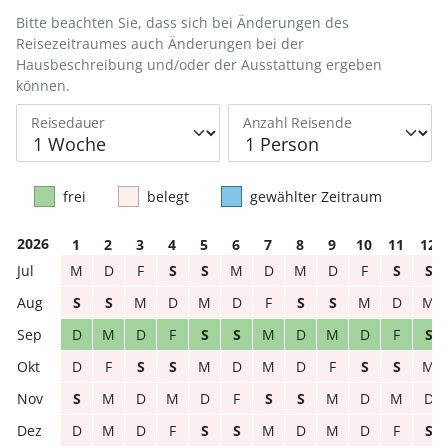
Bitte beachten Sie, dass sich bei Änderungen des
Reisezeitraumes auch Änderungen bei der
Hausbeschreibung und/oder der Ausstattung ergeben
können.
Reisedauer
Anzahl Reisende
frei
belegt
gewählter Zeitraum
2026
1
2
3
4
5
6
7
8
9
10
11
12
M
D
F
S
S
M
D
M
D
F
S
S
S
S
M
D
M
D
F
S
S
M
D
M
D
M
D
F
S
S
M
D
M
D
F
S
D
F
S
S
M
D
M
D
F
S
S
M
S
M
D
M
D
F
S
S
M
D
M
D
D
M
D
F
S
S
M
D
M
D
F
S