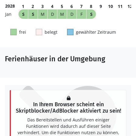
2028
1
2
3
4
5
6
7
8
9
10
11
12
S
S
M
D
M
D
F
S
frei
belegt
gewählter Zeitraum
Ferienhäuser in der Umgebung
In Ihrem Browser scheint ein
Skriptblocker/AdBlocker aktiviert zu sein!
Das Bereitstellen und Ausführen einiger
Funktionen wird dadurch auf dieser Seite
verhindert. Um die Funktionen nutzen zu können,