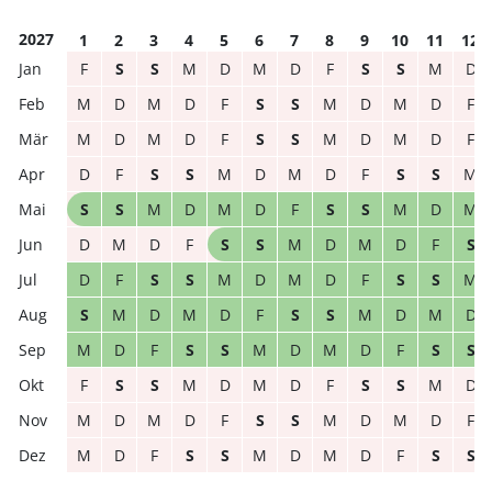
2027
1
2
3
4
5
6
7
8
9
10
11
12
F
S
S
M
D
M
D
F
S
S
M
D
M
D
M
D
F
S
S
M
D
M
D
F
M
D
M
D
F
S
S
M
D
M
D
F
D
F
S
S
M
D
M
D
F
S
S
M
S
S
M
D
M
D
F
S
S
M
D
M
D
M
D
F
S
S
M
D
M
D
F
S
D
F
S
S
M
D
M
D
F
S
S
M
S
M
D
M
D
F
S
S
M
D
M
D
M
D
F
S
S
M
D
M
D
F
S
S
F
S
S
M
D
M
D
F
S
S
M
D
M
D
M
D
F
S
S
M
D
M
D
F
M
D
F
S
S
M
D
M
D
F
S
S