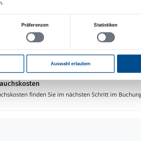
n.
Sonstiges
Präferenzen
Statistiken
Haustyp
Ferienhaus
Keine Vermietung a
Wärmepumpe
Auswahl erlauben
rauchskosten
uchskosten finden Sie im nächsten Schritt im Buchun