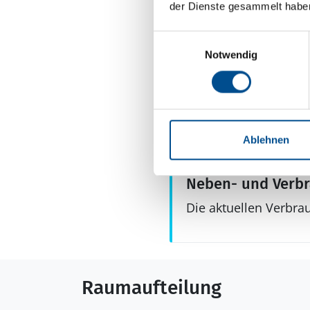
Dusche
der Dienste gesammelt habe
Waschmaschine
Einwilligungsauswahl
Aussenbereich
Notwendig
Gartenmöbel
Ablehnen
Neben- und Verb
Die aktuellen Verbra
Raumaufteilung