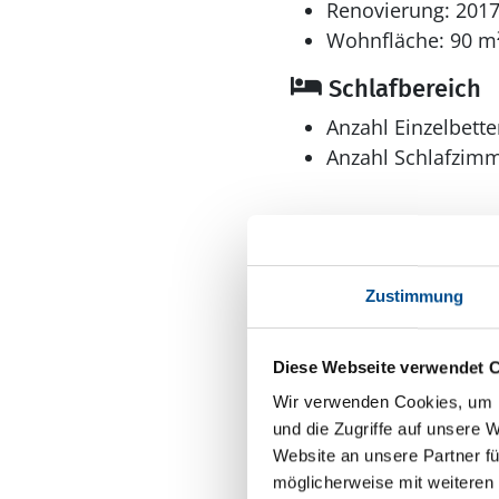
Renovierung: 201
Wohnfläche: 90 m
Schlafbereich
Anzahl Einzelbette
Anzahl Schlafzimm
Zustimmung
Diese Webseite verwendet 
Bad
Wir verwenden Cookies, um I
Anzahl Duschen: 2
und die Zugriffe auf unsere 
Anzahl Badezimme
Website an unsere Partner fü
Anzahl Toiletten: 2
möglicherweise mit weiteren