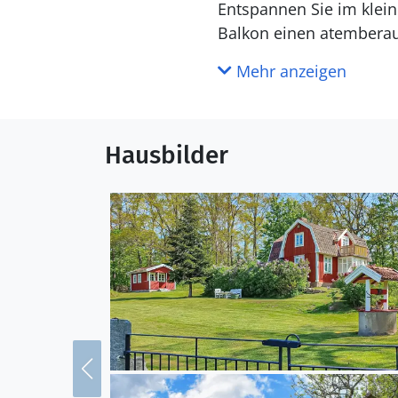
Entspannen Sie im klei
Balkon einen atemberaub
entspannte Stunden in d
Mehr anzeigen
verschiedenen Arten ode
Svenstorp und seine Umg
Hausbilder
Paradies für Angler. Be
Schärengarten. Zahlrei
Schwimmen ein. Am See 
Ericberg ist ideal für e