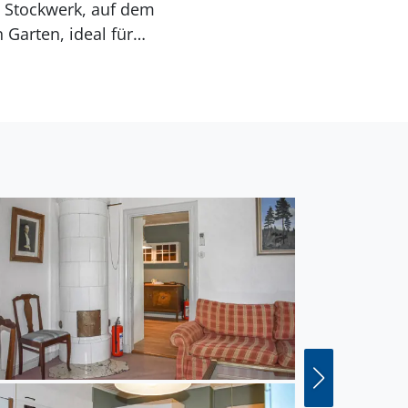
 Stockwerk, auf dem
Garten, ideal für
mit vielen
ne Fluss Mörrum ist ein
 Sie den Blekinge-
ndesinneren laden zum
 Wild- und Naturpark