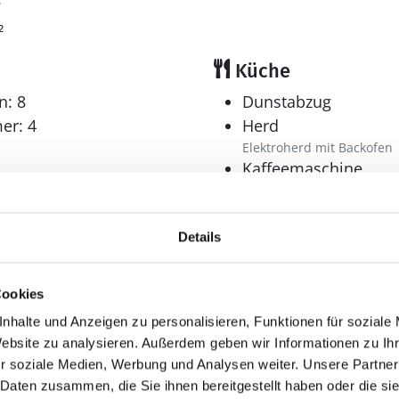
7
²
Küche
n: 8
Dunstabzug
er: 4
Herd
Elektroherd mit Backofen
Kaffeemaschine
Kühlschrank
Mikrowelle
Details
Tiefkühler: 30 l
Tiefkühlschrank
Cookies
Multimedia
nhalte und Anzeigen zu personalisieren, Funktionen für soziale
Internet
Website zu analysieren. Außerdem geben wir Informationen zu I
r: 2
WLAN
r soziale Medien, Werbung und Analysen weiter. Unsere Partner
 Daten zusammen, die Sie ihnen bereitgestellt haben oder die s