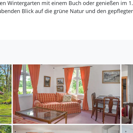
nen Wintergarten mit einem Buch oder genießen im 1.
enden Blick auf die grüne Natur und den gepflegten 
er frischen Luft. Beobachten Sie die große Vogelwelt 
r genießen Sie die Ruhe und die klare Luft.
ebung bieten zahlreiche Aktivitäten. Der nahegelege
suchen Sie das Kreativum in Karlshamn oder erkunden
che Badestellen an der Küste und an den Seen im La
Halen gibt es ein Kanuzentrum mit Verleih, und der
inen Tagesausflug.