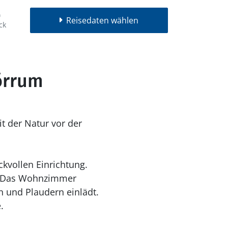
Reisedaten wählen
ck
örrum
t der Natur vor der
kvollen Einrichtung.
t. Das Wohnzimmer
 und Plaudern einlädt.
e.