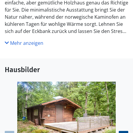
einfache, aber gemütliche Holzhaus genau das Richtige
für Sie. Die minimalistische Ausstattung bringt Sie der
Natur näher, während der norwegische Kaminofen an
kühleren Tagen für wohlige Wärme sorgt. Lehnen Sie
sich auf der Eckbank zurück und lassen Sie den Stress
hinter sich. Auf der Terrasse können Sie entspannte
Mehr anzeigen
Stunden verbringen und dem Gesang der Vögel
lauschen.
Nutzen Sie die Nähe zum Fluss Mörrumsån, der nur
Hausbilder
einen kurzen Spaziergang entfernt liegt. Ob Sie
schwimmen, angeln oder einfach nur die Aussicht
genießen möchten, hier finden Sie eine wunderbare
Kulisse. Ein überdachter Grillplatz mit
Sitzmöglichkeiten lädt dazu ein, gemeinsame
Mahlzeiten im Freien zu genießen.
Entdecken Sie die Umgebung bei einer Wanderung
oder einer Radtour. Lassen Sie sich von der Schönheit