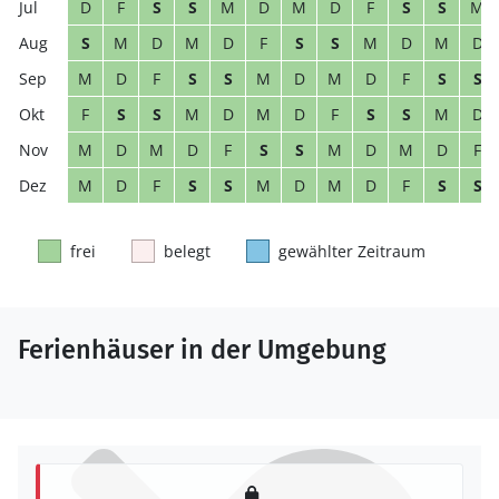
D
F
S
S
M
D
M
D
F
S
S
M
S
M
D
M
D
F
S
S
M
D
M
D
M
D
F
S
S
M
D
M
D
F
S
S
F
S
S
M
D
M
D
F
S
S
M
D
M
D
M
D
F
S
S
M
D
M
D
F
M
D
F
S
S
M
D
M
D
F
S
S
frei
belegt
gewählter Zeitraum
Ferienhäuser in der Umgebung