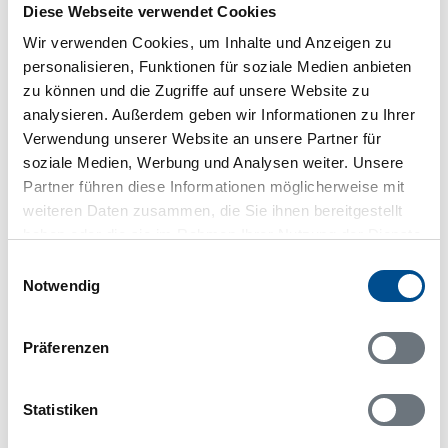
Adresse
Diese Webseite verwendet Cookies
Ferienhaus S20322
Wir verwenden Cookies, um Inhalte und Anzeigen zu
Åkeholms byväg
personalisieren, Funktionen für soziale Medien anbieten
zu können und die Zugriffe auf unsere Website zu
376 93 Svängsta
analysieren. Außerdem geben wir Informationen zu Ihrer
Verwendung unserer Website an unsere Partner für
soziale Medien, Werbung und Analysen weiter. Unsere
Partner führen diese Informationen möglicherweise mit
weiteren Daten zusammen, die Sie ihnen bereitgestellt
In Ihrem Browser scheint ein
haben oder die sie im Rahmen Ihrer Nutzung der Dienste
Skriptblocker/AdBlocker aktiviert zu sein!
gesammelt haben.
Einwilligungsauswahl
Das Bereitstellen und Ausführen einiger
Notwendig
Funktionen wird dadurch auf dieser Seite
verhindert. Um die Funktionen nutzen zu können,
deaktivieren Sie bitte den Blocker für diese Seite
Präferenzen
oder setzen sie auf Ihre Whitelist.
Hinweis:
Nachdem Sie Ihre Erlaubnis gegeben
Statistiken
haben, können Sie weiterhin selbst bestimmen,
welche Funktionen genutzt werden sollen.