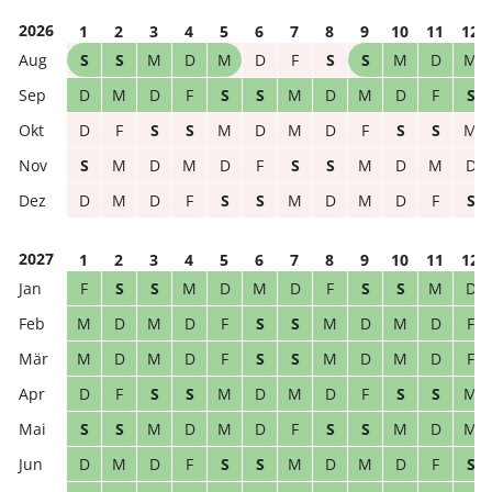
2026
1
2
3
4
5
6
7
8
9
10
11
12
S
S
M
D
M
D
F
S
S
M
D
M
D
M
D
F
S
S
M
D
M
D
F
S
D
F
S
S
M
D
M
D
F
S
S
M
S
M
D
M
D
F
S
S
M
D
M
D
D
M
D
F
S
S
M
D
M
D
F
S
2027
1
2
3
4
5
6
7
8
9
10
11
12
F
S
S
M
D
M
D
F
S
S
M
D
M
D
M
D
F
S
S
M
D
M
D
F
M
D
M
D
F
S
S
M
D
M
D
F
D
F
S
S
M
D
M
D
F
S
S
M
S
S
M
D
M
D
F
S
S
M
D
M
D
M
D
F
S
S
M
D
M
D
F
S