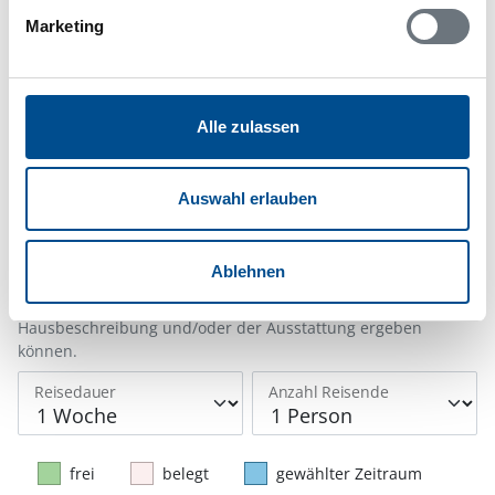
Marketing
Belegungskalender
Alle zulassen
Reisedauer auswählen
Anzahl Reisende auswählen
Auswahl erlauben
Anreisetag im Belegungskalender anklicken
Sie bekommen Verfügbarkeit und Preis angezeigt
Ablehnen
Bitte beachten Sie, dass sich bei Änderungen des
Reisezeitraumes auch Änderungen bei der
Hausbeschreibung und/oder der Ausstattung ergeben
können.
Reisedauer
Anzahl Reisende
frei
belegt
gewählter Zeitraum