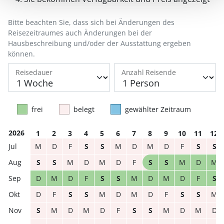
Bitte beachten Sie, dass sich bei Änderungen des
Reisezeitraumes auch Änderungen bei der
Hausbeschreibung und/oder der Ausstattung ergeben
können.
Reisedauer
Anzahl Reisende
frei
belegt
gewählter Zeitraum
2026
1
2
3
4
5
6
7
8
9
10
11
12
M
D
F
S
S
M
D
M
D
F
S
S
S
S
M
D
M
D
F
S
S
M
D
M
D
M
D
F
S
S
M
D
M
D
F
S
D
F
S
S
M
D
M
D
F
S
S
M
S
M
D
M
D
F
S
S
M
D
M
D