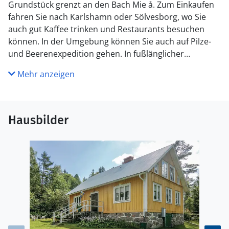
Grundstück grenzt an den Bach Mie å. Zum Einkaufen
fahren Sie nach Karlshamn oder Sölvesborg, wo Sie
auch gut Kaffee trinken und Restaurants besuchen
können. In der Umgebung können Sie auch auf Pilze-
und Beerenexpedition gehen. In fußlänglicher
Entfernung finden Sie auch Lobergets Naturreservat.
Mehr anzeigen
Wenn Sie dieses Ferienhaus mieten, haben Sie die
Nähe zur großen Stadt und gleichzeit ein ruhiges,
naturnahes Umfeld.
Hausbilder