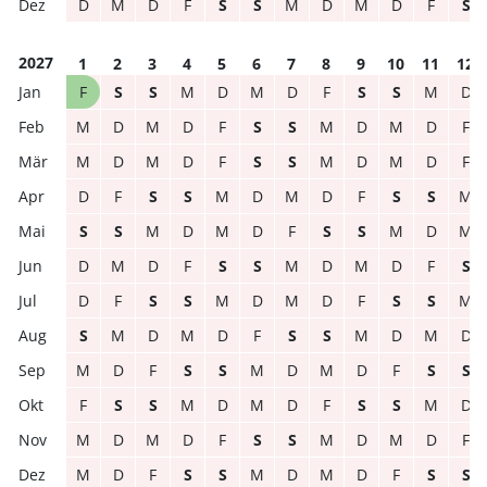
D
M
D
F
S
S
M
D
M
D
F
S
2027
1
2
3
4
5
6
7
8
9
10
11
12
F
S
S
M
D
M
D
F
S
S
M
D
M
D
M
D
F
S
S
M
D
M
D
F
M
D
M
D
F
S
S
M
D
M
D
F
D
F
S
S
M
D
M
D
F
S
S
M
S
S
M
D
M
D
F
S
S
M
D
M
D
M
D
F
S
S
M
D
M
D
F
S
D
F
S
S
M
D
M
D
F
S
S
M
S
M
D
M
D
F
S
S
M
D
M
D
M
D
F
S
S
M
D
M
D
F
S
S
F
S
S
M
D
M
D
F
S
S
M
D
M
D
M
D
F
S
S
M
D
M
D
F
M
D
F
S
S
M
D
M
D
F
S
S