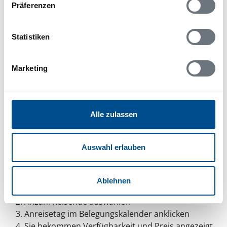
In Ihrem Browser scheint ein
Präferenzen
Skriptblocker/AdBlocker aktiviert zu sein!
Das Bereitstellen und Ausführen einiger
Statistiken
Funktionen wird dadurch auf dieser Seite
verhindert. Um die Funktionen nutzen zu können,
deaktivieren Sie bitte den Blocker für diese Seite
Marketing
oder setzen sie auf Ihre Whitelist.
Hinweis:
Nachdem Sie Ihre Erlaubnis gegeben
haben, können Sie weiterhin selbst bestimmen,
welche Funktionen genutzt werden sollen.
Alle zulassen
Auswahl erlauben
Belegungskalender
Ablehnen
Reisedauer auswählen
Anzahl Reisende auswählen
Anreisetag im Belegungskalender anklicken
Sie bekommen Verfügbarkeit und Preis angezeigt