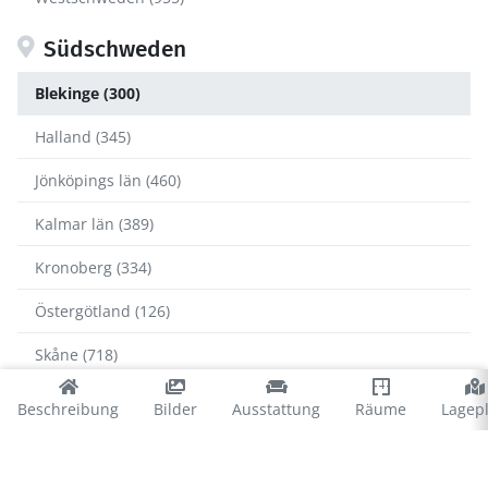
Südschweden
Blekinge (300)
Halland (345)
Jönköpings län (460)
Kalmar län (389)
Kronoberg (334)
Östergötland (126)
Skåne (718)
Blekinge
Beschreibung
Bilder
Ausstattung
Räume
Lagep
Karlshamn (36)